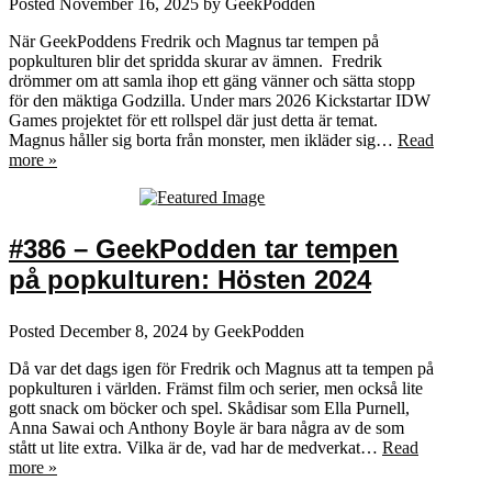
Posted
November 16, 2025
by
GeekPodden
När GeekPoddens Fredrik och Magnus tar tempen på
popkulturen blir det spridda skurar av ämnen. Fredrik
drömmer om att samla ihop ett gäng vänner och sätta stopp
för den mäktiga Godzilla. Under mars 2026 Kickstartar IDW
Games projektet för ett rollspel där just detta är temat.
Magnus håller sig borta från monster, men ikläder sig…
Read
more »
#386 – GeekPodden tar tempen
på popkulturen: Hösten 2024
Posted
December 8, 2024
by
GeekPodden
Då var det dags igen för Fredrik och Magnus att ta tempen på
popkulturen i världen. Främst film och serier, men också lite
gott snack om böcker och spel. Skådisar som Ella Purnell,
Anna Sawai och Anthony Boyle är bara några av de som
stått ut lite extra. Vilka är de, vad har de medverkat…
Read
more »