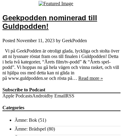
Geekpodden nominerad till
Guldpodden!
Posted
November 11, 2023
by
GeekPodden
Vi på GeekPodden är otroligt glada, lyckliga och stolta över
att ni lyssnare röstat fram oss till finalen i Guldpodden! Detta
i hela två kategorier, “Årets film/tv-podd” & “Årets spel-
podd”. Vi hoppas nu gå hela vägen och vinna rasket, och vill
ni hjälpa oss med detta kan ni glida in
på www.guldpodden.se och rösta på…
Read more »
Subscribe to Podcast
Apple Podcasts
Android
by Email
RSS
Categories
Ämne: Bok
(51)
Ämne: Brädspel
(80)