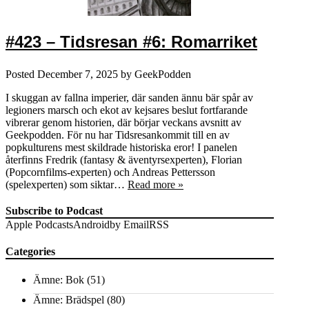
#423 – Tidsresan #6: Romarriket
Posted
December 7, 2025
by
GeekPodden
I skuggan av fallna imperier, där sanden ännu bär spår av
legioners marsch och ekot av kejsares beslut fortfarande
vibrerar genom historien, där börjar veckans avsnitt av
Geekpodden. För nu har Tidsresankommit till en av
popkulturens mest skildrade historiska eror! I panelen
återfinns Fredrik (fantasy & äventyrsexperten), Florian
(Popcornfilms-experten) och Andreas Pettersson
(spelexperten) som siktar…
Read more »
Subscribe to Podcast
Apple Podcasts
Android
by Email
RSS
Categories
Ämne: Bok
(51)
Ämne: Brädspel
(80)