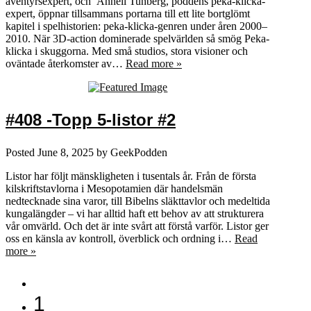
äventyrsexpert, och Anneli Tunberg, poddens peka-klicka-
expert, öppnar tillsammans portarna till ett lite bortglömt
kapitel i spelhistorien: peka-klicka-genren under åren 2000–
2010. När 3D-action dominerade spelvärlden så smög Peka-
klicka i skuggorna. Med små studios, stora visioner och
oväntade återkomster av…
Read more »
#408 -Topp 5-listor #2
Posted
June 8, 2025
by
GeekPodden
Listor har följt mänskligheten i tusentals år. Från de första
kilskriftstavlorna i Mesopotamien där handelsmän
nedtecknade sina varor, till Bibelns släkttavlor och medeltida
kungalängder – vi har alltid haft ett behov av att strukturera
vår omvärld. Och det är inte svårt att förstå varför. Listor ger
oss en känsla av kontroll, överblick och ordning i…
Read
more »
1