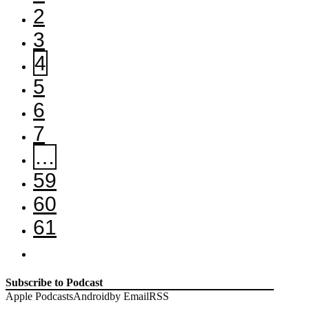
2
3
4
5
6
7
…
59
60
61
Subscribe to Podcast
Apple Podcasts
Android
by Email
RSS