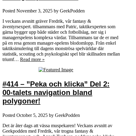
Posted
November 3, 2025
by
GeekPodden
I veckans avsnitt gräver Fredrik, vår fantasy &
äventyrsexpert. tillsammans med Patric, taktikexperten som
gärna bygger upp både städer och fotbollslag, ner sig i
managerspelens komplexa värdar. Tillsammans tar de er med
på en resa genom manager-spelens blodomlopp. Från enkel
taktiksimulering till dagens monströsa spelvärldar där
statistik, scouting och psykologiskt spel blir skillnaden mellan
triumf…
Read more »
#414 – ”Peka och klicka” Del 2:
00-talets navigation bland
polygoner!
Posted
October 5, 2025
by
GeekPodden
Det är åter dags att vässa muspekaren! Veckans avsnitt av
Geekpodden med Fredrik, vår trogna fantasy &