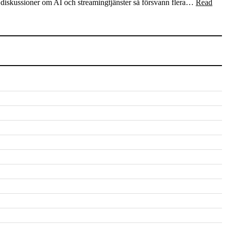
alla diskussioner om AI och streamingtjänster så försvann flera…
Read