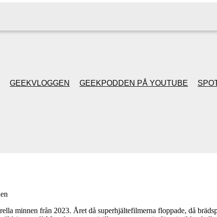
GEEKVLOGGEN
GEEKPODDEN PÅ YOUTUBE
SPOT
GEEKPODDEN RETRO
GAMING MED MICKE
& FILIPH
GEEKPODDENS
en
JULSPECIALER 2013
la minnen från 2023. Året då superhjältefilmerna floppade, då brädspe