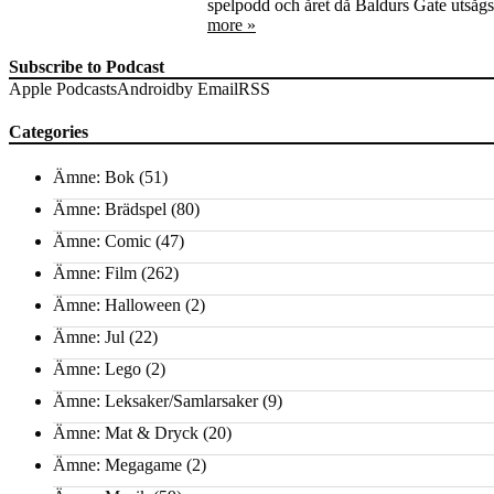
spelpodd och året då Baldurs Gate utsågs t
more »
Subscribe to Podcast
Apple Podcasts
Android
by Email
RSS
Categories
Ämne: Bok
(51)
Ämne: Brädspel
(80)
Ämne: Comic
(47)
Ämne: Film
(262)
Ämne: Halloween
(2)
Ämne: Jul
(22)
Ämne: Lego
(2)
Ämne: Leksaker/Samlarsaker
(9)
Ämne: Mat & Dryck
(20)
Ämne: Megagame
(2)