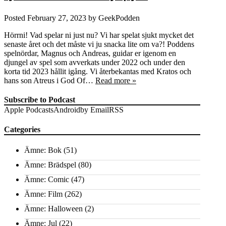
Posted
February 27, 2023
by
GeekPodden
Hörrni! Vad spelar ni just nu? Vi har spelat sjukt mycket det
senaste året och det måste vi ju snacka lite om va?! Poddens
spelnördar, Magnus och Andreas, guidar er igenom en
djungel av spel som avverkats under 2022 och under den
korta tid 2023 hållit igång. Vi återbekantas med Kratos och
hans son Atreus i God Of…
Read more »
Subscribe to Podcast
Apple Podcasts
Android
by Email
RSS
Categories
Ämne: Bok
(51)
Ämne: Brädspel
(80)
Ämne: Comic
(47)
Ämne: Film
(262)
Ämne: Halloween
(2)
Ämne: Jul
(22)