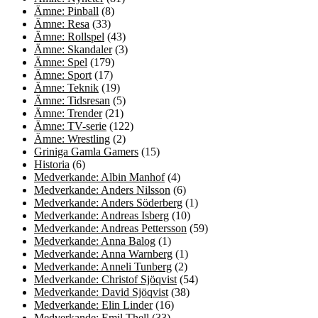
Ämne: Pinball
(8)
Ämne: Resa
(33)
Ämne: Rollspel
(43)
Ämne: Skandaler
(3)
Ämne: Spel
(179)
Ämne: Sport
(17)
Ämne: Teknik
(19)
Ämne: Tidsresan
(5)
Ämne: Trender
(21)
Ämne: TV-serie
(122)
Ämne: Wrestling
(2)
Griniga Gamla Gamers
(15)
Historia
(6)
Medverkande: Albin Manhof
(4)
Medverkande: Anders Nilsson
(6)
Medverkande: Anders Söderberg
(1)
Medverkande: Andreas Isberg
(10)
Medverkande: Andreas Pettersson
(59)
Medverkande: Anna Balog
(1)
Medverkande: Anna Warnberg
(1)
Medverkande: Anneli Tunberg
(2)
Medverkande: Christof Sjöqvist
(54)
Medverkande: David Sjöqvist
(38)
Medverkande: Elin Linder
(16)
Medverkande: Emil Thell
(33)