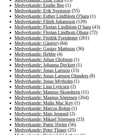
Medverkande: Emilie Ihre
(1)
Medverkande: Erik Svensson
(55)
Medverkande: Esther Lindblom O'hara
(1)
Medverkande: Filiph Johansson
(129)
Medverkande: Florian Lindblom O´hara
(43)
Medverkande: Florian Lindbom Ohara
(72)
Medverkande: Fredrik Fornänger
(261)
Medverkande: Gäst(er)
(84)
Medverkande: Gustav Mattsson
(36)
Medverkande: Hebbe
(4)
Medverkande: Johan Olofsson
(1)
Medverkande: Johanna Deckert
(1)
Medverkande: Jonas Larsson
(15)
Medverkande: Jonas Larsson Olanders
(8)
Medverkande: Jonas Myrholm
(1)
Medverkande: Lina Lyricsen
(2)
Medverkande: Magnus Skogsberg
(11)
Medverkande: Magnus Sörensen
(264)
Medverkande: Malin Mac Key
(1)
Medverkande: Marcus Bohm
(1)
Medverkande: Mats Jengard
(2)
Medverkande: Mikael Sörensen
(23)
Medverkande: Patric Hjelm
(56)
Medverkande: Peter Thiger
(25)