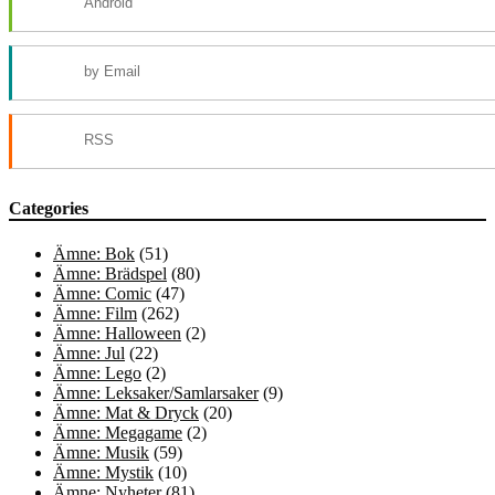
Android
by Email
RSS
Categories
Ämne: Bok
(51)
Ämne: Brädspel
(80)
Ämne: Comic
(47)
Ämne: Film
(262)
Ämne: Halloween
(2)
Ämne: Jul
(22)
Ämne: Lego
(2)
Ämne: Leksaker/Samlarsaker
(9)
Ämne: Mat & Dryck
(20)
Ämne: Megagame
(2)
Ämne: Musik
(59)
Ämne: Mystik
(10)
Ämne: Nyheter
(81)