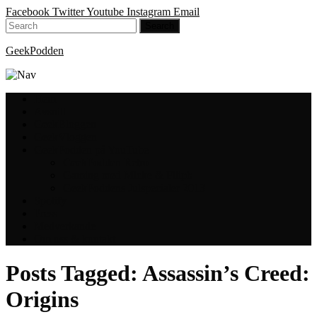
Facebook
Twitter
Youtube
Instagram
Email
GeekPodden
Hem
Avsnitt
GeekBloggen
GeekVloggen
GeekPodden på YouTube
GeekPodden Retro
Gaming med Micke & Filiph
GeekPoddens Julspecialer 2013
Spotify
Press
Medverkande
Om oss & kontakt
Posts Tagged:
Assassin’s Creed:
Origins