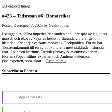
#423 – Tidsresan #6: Romarriket
Posted
December 7, 2025
by
GeekPodden
I skuggan av fallna imperier, där sanden ännu bär spår av legioners
marsch och ekot av kejsares beslut fortfarande vibrerar genom
historien, där börjar veckans avsnitt av Geekpodden. För nu har
Tidsresankommit till en av popkulturens mest skildrade historiska
eror! I panelen återfinns Fredrik (fantasy & äventyrsexperten),
Florian (Popcornfilms-experten) och Andreas Pettersson
(spelexperten) som siktar…
Read more »
Subscribe to Podcast
Apple Podcasts