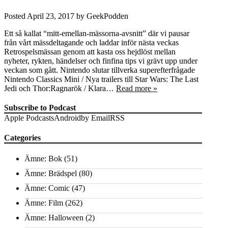
Posted
April 23, 2017
by
GeekPodden
Ett så kallat “mitt-emellan-mässorna-avsnitt” där vi pausar
från vårt mässdeltagande och laddar inför nästa veckas
Retrospelsmässan genom att kasta oss hejdlöst mellan
nyheter, rykten, händelser och finfina tips vi grävt upp under
veckan som gått. Nintendo slutar tillverka superefterfrågade
Nintendo Classics Mini / Nya trailers till Star Wars: The Last
Jedi och Thor:Ragnarök / Klara…
Read more »
Subscribe to Podcast
Apple Podcasts
Android
by Email
RSS
Categories
Ämne: Bok
(51)
Ämne: Brädspel
(80)
Ämne: Comic
(47)
Ämne: Film
(262)
Ämne: Halloween
(2)