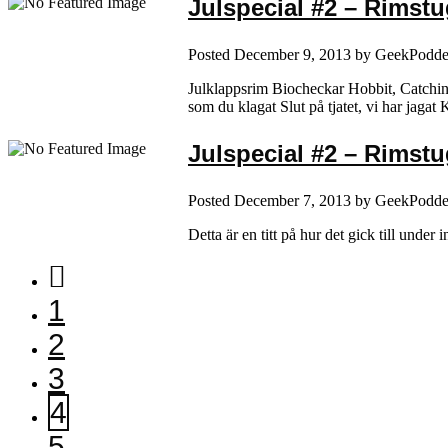
Julspecial #2 – Rimst
Posted
December 9, 2013
by
GeekPodd
Julklappsrim Biocheckar Hobbit, Catchi
som du klagat Slut på tjatet, vi har jag
Julspecial #2 – Rimst
Posted
December 7, 2013
by
GeekPodd
Detta är en titt på hur det gick till und
1
2
3
4
5