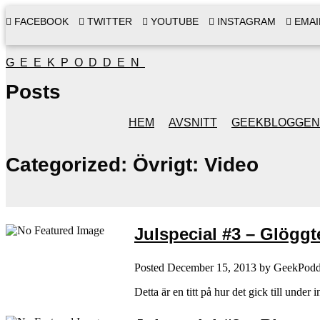
FACEBOOK
TWITTER
YOUTUBE
INSTAGRAM
EMAI
GEEKPODDEN
Posts
HEM
AVSNITT
GEEKBLOGGEN
Categorized:
Övrigt: Video
Julspecial #3 – Glöggt
Posted
December 15, 2013
by
GeekPod
Detta är en titt på hur det gick till unde