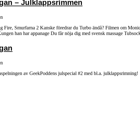
ugan – Julklappsrimmen
en
ng Fire, Smurfarna 2 Kanske föredrar du Turbo ändå? Filmen om Moni
at Kungen han har appanage Du får nöja dig med svensk massage Tubsock
ugan
en
er inspelningen av GeekPoddens julspecial #2 med bl.a. julklappsrimning!