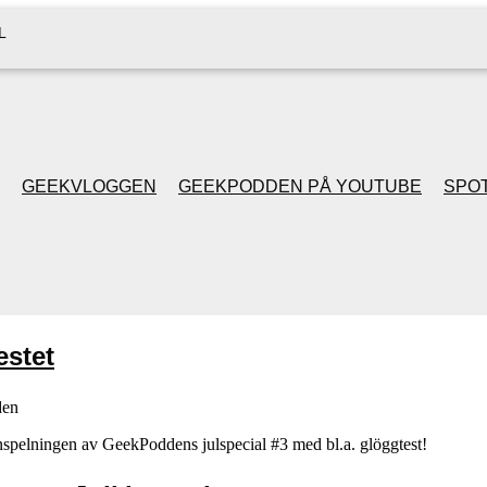
L
GEEKVLOGGEN
GEEKPODDEN PÅ YOUTUBE
SPOT
GEEKPODDEN RETRO
GAMING MED MICKE
estet
& FILIPH
den
GEEKPODDENS
r inspelningen av GeekPoddens julspecial #3 med bl.a. glöggtest!
JULSPECIALER 2013