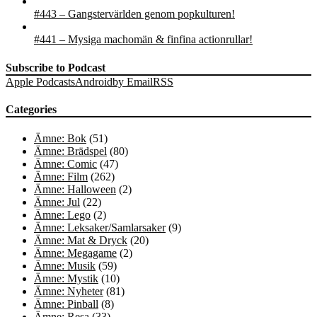
#443 – Gangstervärlden genom popkulturen!
#441 – Mysiga machomän & finfina actionrullar!
Subscribe to Podcast
Apple Podcasts
Android
by Email
RSS
Categories
Ämne: Bok
(51)
Ämne: Brädspel
(80)
Ämne: Comic
(47)
Ämne: Film
(262)
Ämne: Halloween
(2)
Ämne: Jul
(22)
Ämne: Lego
(2)
Ämne: Leksaker/Samlarsaker
(9)
Ämne: Mat & Dryck
(20)
Ämne: Megagame
(2)
Ämne: Musik
(59)
Ämne: Mystik
(10)
Ämne: Nyheter
(81)
Ämne: Pinball
(8)
Ämne: Resa
(33)