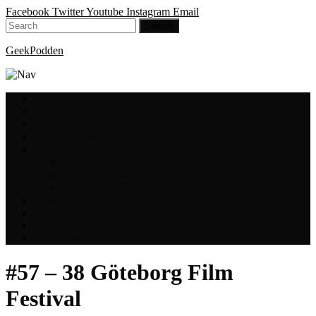
Facebook
Twitter
Youtube
Instagram
Email
GeekPodden
Hem
Avsnitt
GeekBloggen
GeekVloggen
GeekPodden på YouTube
GeekPodden Retro
Gaming med Micke & Filiph
GeekPoddens Julspecialer 2013
Spotify
Press
Medverkande
Om oss & kontakt
#57 – 38 Göteborg Film
Festival