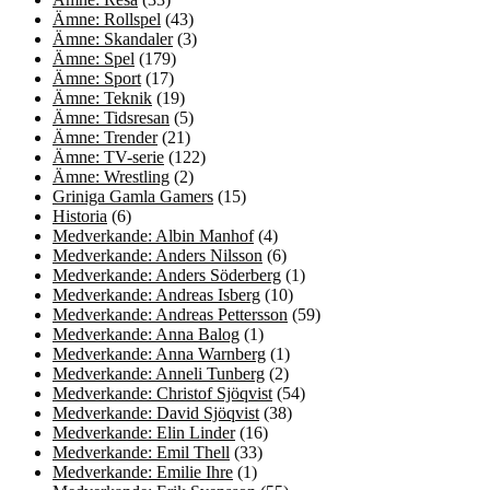
Ämne: Rollspel
(43)
Ämne: Skandaler
(3)
Ämne: Spel
(179)
Ämne: Sport
(17)
Ämne: Teknik
(19)
Ämne: Tidsresan
(5)
Ämne: Trender
(21)
Ämne: TV-serie
(122)
Ämne: Wrestling
(2)
Griniga Gamla Gamers
(15)
Historia
(6)
Medverkande: Albin Manhof
(4)
Medverkande: Anders Nilsson
(6)
Medverkande: Anders Söderberg
(1)
Medverkande: Andreas Isberg
(10)
Medverkande: Andreas Pettersson
(59)
Medverkande: Anna Balog
(1)
Medverkande: Anna Warnberg
(1)
Medverkande: Anneli Tunberg
(2)
Medverkande: Christof Sjöqvist
(54)
Medverkande: David Sjöqvist
(38)
Medverkande: Elin Linder
(16)
Medverkande: Emil Thell
(33)
Medverkande: Emilie Ihre
(1)