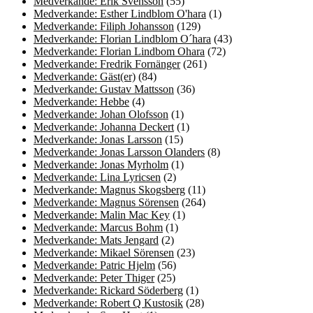
Medverkande: Erik Svensson
(55)
Medverkande: Esther Lindblom O'hara
(1)
Medverkande: Filiph Johansson
(129)
Medverkande: Florian Lindblom O´hara
(43)
Medverkande: Florian Lindbom Ohara
(72)
Medverkande: Fredrik Fornänger
(261)
Medverkande: Gäst(er)
(84)
Medverkande: Gustav Mattsson
(36)
Medverkande: Hebbe
(4)
Medverkande: Johan Olofsson
(1)
Medverkande: Johanna Deckert
(1)
Medverkande: Jonas Larsson
(15)
Medverkande: Jonas Larsson Olanders
(8)
Medverkande: Jonas Myrholm
(1)
Medverkande: Lina Lyricsen
(2)
Medverkande: Magnus Skogsberg
(11)
Medverkande: Magnus Sörensen
(264)
Medverkande: Malin Mac Key
(1)
Medverkande: Marcus Bohm
(1)
Medverkande: Mats Jengard
(2)
Medverkande: Mikael Sörensen
(23)
Medverkande: Patric Hjelm
(56)
Medverkande: Peter Thiger
(25)
Medverkande: Rickard Söderberg
(1)
Medverkande: Robert Q Kustosik
(28)