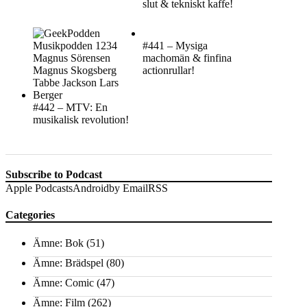
slut & tekniskt kaffe!
#441 – Mysiga
machomän & finfina
actionrullar!
#442 – MTV: En
musikalisk revolution!
Subscribe to Podcast
Apple Podcasts
Android
by Email
RSS
Categories
Ämne: Bok
(51)
Ämne: Brädspel
(80)
Ämne: Comic
(47)
Ämne: Film
(262)