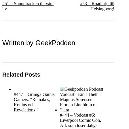
#51 – Soundtracken till våra
#53 – Road trip till
liv
Helsingborg!
Written by
GeekPodden
Related Posts
#447 – Griniga Gamla
Gamers: “Remakes,
Ronins och
Revelations!”
#444 – Vodcast #6:
Liverpool Comic Con,
A.I. som löser dåliga