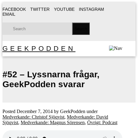
FACEBOOK
TWITTER
YOUTUBE
INSTAGRAM
EMAIL
GEEKPODDEN
#52 – Lyssnarna frågar,
GeekPodden svarar
Posted
December 7, 2014
by
GeekPodden
under
Medverkande: Christof Sjöqvist
,
Medverkande: David
Sjöqvist
,
Medverkande: Magnus Sörensen
,
Övrigt: Podcast