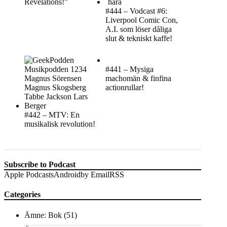
Revelations!”
#444 – Vodcast #6:
Liverpool Comic Con,
A.I. som löser dåliga
slut & tekniskt kaffe!
#441 – Mysiga
machomän & finfina
actionrullar!
#442 – MTV: En
musikalisk revolution!
Subscribe to Podcast
Apple Podcasts
Android
by Email
RSS
Categories
Ämne: Bok
(51)