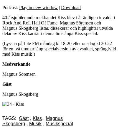
Podcast:
Play in new window
|
Download
40-årsjubilerande rockbandet Kiss blev i år äntligen invalda i
Rock And Roll Hall Of Fame. Magnus Sörensen och
Magnus Skogsberg listar, dissekerar och highlightar utvalda
delar av Kiss karriär i denna timslånga Kiss-special.
(Lyssna på Lite FM måndag kl 18-20 eller onsdag kl 20-22
för en två timmar lång specialversion av avsnittet, sprängfylld
med Kiss musik!)
Medverkande
Magnus Sörensen
Gäst
Magnus Skogsberg
TAGS:
Gäst
,
Kiss
,
Magnus
Skogsberg
,
Musik
,
Musikspecial