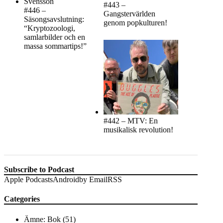
#443 –
#446 –
Gangstervärlden
Säsongsavslutning:
genom popkulturen!
“Kryptozoologi,
samlarbilder och en
massa sommartips!”
#442 – MTV: En
musikalisk revolution!
Subscribe to Podcast
Apple Podcasts
Android
by Email
RSS
Categories
Ämne: Bok
(51)