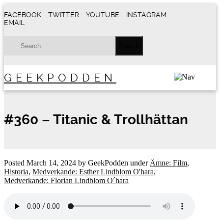
FACEBOOK
TWITTER
YOUTUBE
INSTAGRAM
EMAIL
GEEKPODDEN
#360 – Titanic & Trollhättan
Posted
March 14, 2024
by
GeekPodden
under
Ämne: Film
,
Historia
,
Medverkande: Esther Lindblom O'hara
,
Medverkande: Florian Lindblom O´hara