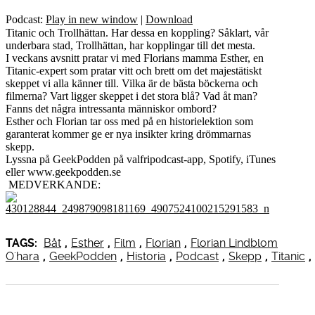
Podcast:
Play in new window
|
Download
Titanic och Trollhättan. Har dessa en koppling? Såklart, vår
underbara stad, Trollhättan, har kopplingar till det mesta.
I veckans avsnitt pratar vi med Florians mamma Esther, en
Titanic-expert som pratar vitt och brett om det majestätiskt
skeppet vi alla känner till. Vilka är de bästa böckerna och
filmerna? Vart ligger skeppet i det stora blå? Vad åt man?
Fanns det några intressanta människor ombord?
Esther och Florian tar oss med på en historielektion som
garanterat kommer ge er nya insikter kring drömmarnas
skepp.
Lyssna på GeekPodden på valfripodcast-app, Spotify, iTunes
eller www.geekpodden.se
MEDVERKANDE:
TAGS:
Båt
,
Esther
,
Film
,
Florian
,
Florian Lindblom
O'hara
,
GeekPodden
,
Historia
,
Podcast
,
Skepp
,
Titanic
,