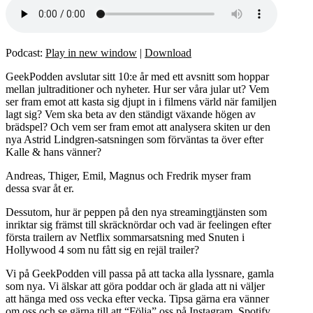
Podcast:
Play in new window
|
Download
GeekPodden avslutar sitt 10:e år med ett avsnitt som hoppar
mellan jultraditioner och nyheter. Hur ser våra jular ut? Vem
ser fram emot att kasta sig djupt in i filmens värld när familjen
lagt sig? Vem ska beta av den ständigt växande högen av
brädspel? Och vem ser fram emot att analysera skiten ur den
nya Astrid Lindgren-satsningen som förväntas ta över efter
Kalle & hans vänner?
Andreas, Thiger, Emil, Magnus och Fredrik myser fram
dessa svar åt er.
Dessutom, hur är peppen på den nya streamingtjänsten som
inriktar sig främst till skräcknördar och vad är feelingen efter
första trailern av Netflix sommarsatsning med Snuten i
Hollywood 4 som nu fått sig en rejäl trailer?
Vi på GeekPodden vill passa på att tacka alla lyssnare, gamla
som nya. Vi älskar att göra poddar och är glada att ni väljer
att hänga med oss vecka efter vecka. Tipsa gärna era vänner
om oss och se gärna till att “Följa” oss på Instagram, Spotify