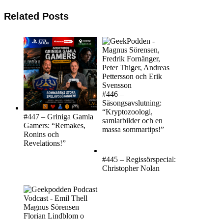
Related Posts
#446 –
Säsongsavslutning:
“Kryptozoologi,
#447 – Griniga Gamla
samlarbilder och en
Gamers: “Remakes,
massa sommartips!”
Ronins och
Revelations!”
#445 – Regissörspecial:
Christopher Nolan