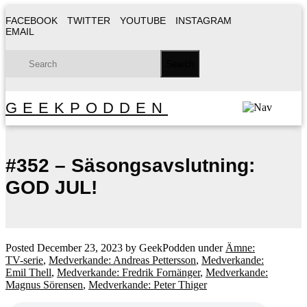
FACEBOOK
TWITTER
YOUTUBE
INSTAGRAM
EMAIL
GEEKPODDEN
#352 – Säsongsavslutning:
GOD JUL!
Posted
December 23, 2023
by
GeekPodden
under
Ämne:
TV-serie
,
Medverkande: Andreas Pettersson
,
Medverkande:
Emil Thell
,
Medverkande: Fredrik Fornänger
,
Medverkande:
Magnus Sörensen
,
Medverkande: Peter Thiger