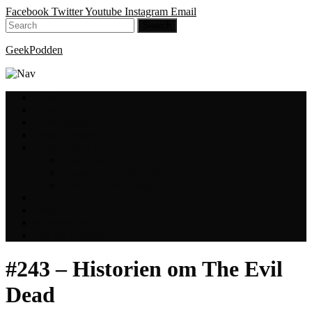
Facebook
Twitter
Youtube
Instagram
Email
GeekPodden
Hem
Avsnitt
GeekBloggen
GeekVloggen
GeekPodden på YouTube
GeekPodden Retro
Gaming med Micke & Filiph
GeekPoddens Julspecialer 2013
Spotify
Press
Medverkande
Om oss & kontakt
#243 – Historien om The Evil
Dead