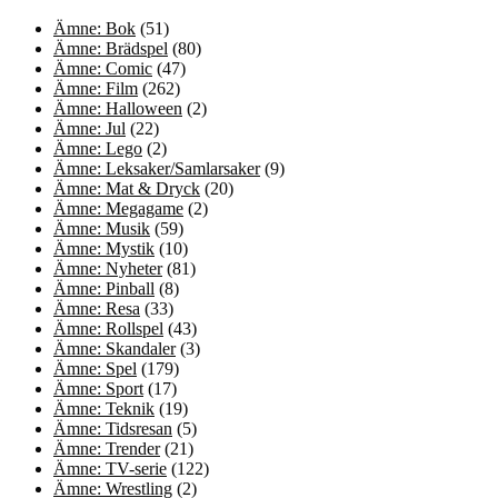
Ämne: Bok
(51)
Ämne: Brädspel
(80)
Ämne: Comic
(47)
Ämne: Film
(262)
Ämne: Halloween
(2)
Ämne: Jul
(22)
Ämne: Lego
(2)
Ämne: Leksaker/Samlarsaker
(9)
Ämne: Mat & Dryck
(20)
Ämne: Megagame
(2)
Ämne: Musik
(59)
Ämne: Mystik
(10)
Ämne: Nyheter
(81)
Ämne: Pinball
(8)
Ämne: Resa
(33)
Ämne: Rollspel
(43)
Ämne: Skandaler
(3)
Ämne: Spel
(179)
Ämne: Sport
(17)
Ämne: Teknik
(19)
Ämne: Tidsresan
(5)
Ämne: Trender
(21)
Ämne: TV-serie
(122)
Ämne: Wrestling
(2)