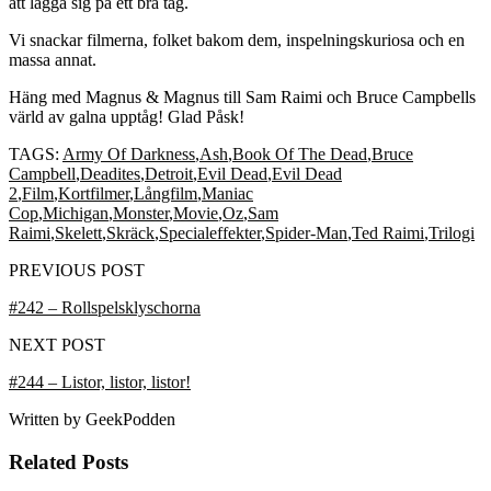
att lägga sig på ett bra tag.
Vi snackar filmerna, folket bakom dem, inspelningskuriosa och en
massa annat.
Häng med Magnus & Magnus till Sam Raimi och Bruce Campbells
värld av galna upptåg! Glad Påsk!
TAGS:
Army Of Darkness
,
Ash
,
Book Of The Dead
,
Bruce
Campbell
,
Deadites
,
Detroit
,
Evil Dead
,
Evil Dead
2
,
Film
,
Kortfilmer
,
Långfilm
,
Maniac
Cop
,
Michigan
,
Monster
,
Movie
,
Oz
,
Sam
Raimi
,
Skelett
,
Skräck
,
Specialeffekter
,
Spider-Man
,
Ted Raimi
,
Trilogi
PREVIOUS POST
#242 – Rollspelsklyschorna
NEXT POST
#244 – Listor, listor, listor!
Written by
GeekPodden
Related Posts