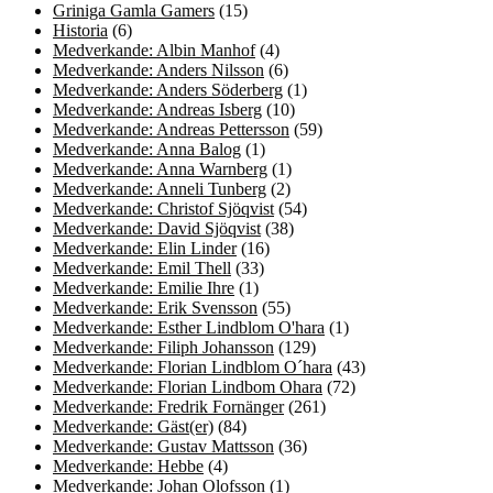
Griniga Gamla Gamers
(15)
Historia
(6)
Medverkande: Albin Manhof
(4)
Medverkande: Anders Nilsson
(6)
Medverkande: Anders Söderberg
(1)
Medverkande: Andreas Isberg
(10)
Medverkande: Andreas Pettersson
(59)
Medverkande: Anna Balog
(1)
Medverkande: Anna Warnberg
(1)
Medverkande: Anneli Tunberg
(2)
Medverkande: Christof Sjöqvist
(54)
Medverkande: David Sjöqvist
(38)
Medverkande: Elin Linder
(16)
Medverkande: Emil Thell
(33)
Medverkande: Emilie Ihre
(1)
Medverkande: Erik Svensson
(55)
Medverkande: Esther Lindblom O'hara
(1)
Medverkande: Filiph Johansson
(129)
Medverkande: Florian Lindblom O´hara
(43)
Medverkande: Florian Lindbom Ohara
(72)
Medverkande: Fredrik Fornänger
(261)
Medverkande: Gäst(er)
(84)
Medverkande: Gustav Mattsson
(36)
Medverkande: Hebbe
(4)
Medverkande: Johan Olofsson
(1)