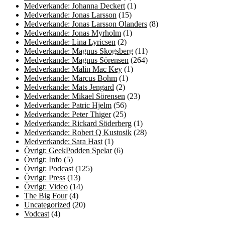
Medverkande: Johanna Deckert
(1)
Medverkande: Jonas Larsson
(15)
Medverkande: Jonas Larsson Olanders
(8)
Medverkande: Jonas Myrholm
(1)
Medverkande: Lina Lyricsen
(2)
Medverkande: Magnus Skogsberg
(11)
Medverkande: Magnus Sörensen
(264)
Medverkande: Malin Mac Key
(1)
Medverkande: Marcus Bohm
(1)
Medverkande: Mats Jengard
(2)
Medverkande: Mikael Sörensen
(23)
Medverkande: Patric Hjelm
(56)
Medverkande: Peter Thiger
(25)
Medverkande: Rickard Söderberg
(1)
Medverkande: Robert Q Kustosik
(28)
Medverkande: Sara Hast
(1)
Övrigt: GeekPodden Spelar
(6)
Övrigt: Info
(5)
Övrigt: Podcast
(125)
Övrigt: Press
(13)
Övrigt: Video
(14)
The Big Four
(4)
Uncategorized
(20)
Vodcast
(4)