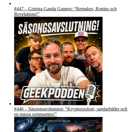
#447 – Griniga Gamla Gamers: “Remakes, Ronins och
Revelations!”
#446 – Säsongsavslutning: “Kryptozoologi, samlarbilder och
en massa sommartips!”