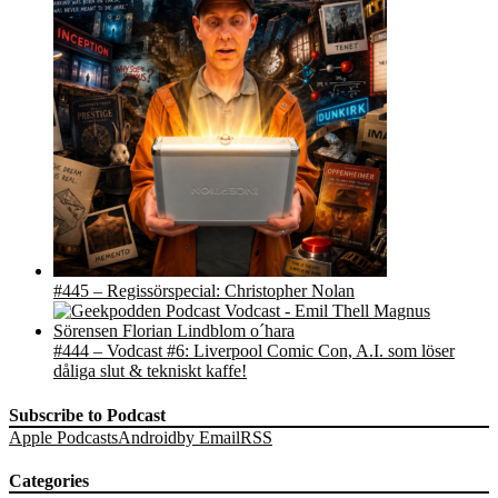
#445 – Regissörspecial: Christopher Nolan
#444 – Vodcast #6: Liverpool Comic Con, A.I. som löser
dåliga slut & tekniskt kaffe!
Subscribe to Podcast
Apple Podcasts
Android
by Email
RSS
Categories