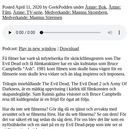
Posted
April 11, 2020
by
GeekPodden
under
Ämne: Bok
,
Ämne:
Film
,
Ämne: TV-serie
,
Medverkande: Magnus Skogsberg
,
Medverkande: Magnus Sörensen
Podcast:
Play in new window
|
Download
Få filmer har varit så infytelserika för skräckfilmsgenren som The
Evil Dead och få filmkaraktärer har en sån kultstatus som Bruce
Campbells “Ash”. 1981 kom filmen som skulle bana vägen för en
filmserie som skulle leva vidare och än idag inspirera och imponera.
Trilogin innehållande The Evil Dead, The Evil Dead 2 och Army Of
Darkness, är en mätkig uppvisning i kärlek till filmkonsten och
skapandeglädje. Sam Raimis galna visioner och Bruce Campbells
resa till kultlegendar är en fröjd för ögat att följa.
Har du inte sett filmerna? Gör dig då en tjänst och avvakta med
avsnittet och se filmerna först. Har du sett filmerna? Se om dem! För
det var säkert ett tag sedan du såg dem. För oss blev det lite som en
nyförälskelse och en start på en ny Evil Dead-pepp som inte ser ut