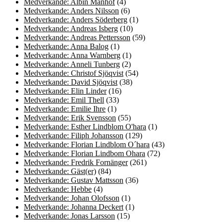
Medverkande: Albin Manhof
(4)
Medverkande: Anders Nilsson
(6)
Medverkande: Anders Söderberg
(1)
Medverkande: Andreas Isberg
(10)
Medverkande: Andreas Pettersson
(59)
Medverkande: Anna Balog
(1)
Medverkande: Anna Warnberg
(1)
Medverkande: Anneli Tunberg
(2)
Medverkande: Christof Sjöqvist
(54)
Medverkande: David Sjöqvist
(38)
Medverkande: Elin Linder
(16)
Medverkande: Emil Thell
(33)
Medverkande: Emilie Ihre
(1)
Medverkande: Erik Svensson
(55)
Medverkande: Esther Lindblom O'hara
(1)
Medverkande: Filiph Johansson
(129)
Medverkande: Florian Lindblom O´hara
(43)
Medverkande: Florian Lindbom Ohara
(72)
Medverkande: Fredrik Fornänger
(261)
Medverkande: Gäst(er)
(84)
Medverkande: Gustav Mattsson
(36)
Medverkande: Hebbe
(4)
Medverkande: Johan Olofsson
(1)
Medverkande: Johanna Deckert
(1)
Medverkande: Jonas Larsson
(15)