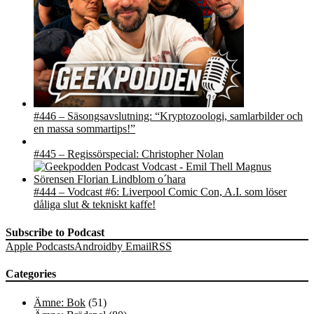
#446 – Säsongsavslutning: “Kryptozoologi, samlarbilder och
en massa sommartips!”
#445 – Regissörspecial: Christopher Nolan
#444 – Vodcast #6: Liverpool Comic Con, A.I. som löser
dåliga slut & tekniskt kaffe!
Subscribe to Podcast
Apple Podcasts
Android
by Email
RSS
Categories
Ämne: Bok
(51)