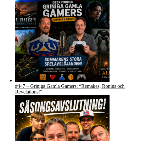
#447 – Griniga Gamla Gamers: “Remakes, Ronins och
Revelations!”