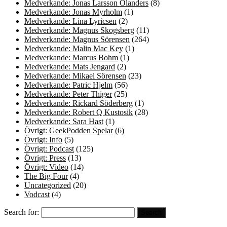
Medverkande: Jonas Larsson Olanders
(8)
Medverkande: Jonas Myrholm
(1)
Medverkande: Lina Lyricsen
(2)
Medverkande: Magnus Skogsberg
(11)
Medverkande: Magnus Sörensen
(264)
Medverkande: Malin Mac Key
(1)
Medverkande: Marcus Bohm
(1)
Medverkande: Mats Jengard
(2)
Medverkande: Mikael Sörensen
(23)
Medverkande: Patric Hjelm
(56)
Medverkande: Peter Thiger
(25)
Medverkande: Rickard Söderberg
(1)
Medverkande: Robert Q Kustosik
(28)
Medverkande: Sara Hast
(1)
Övrigt: GeekPodden Spelar
(6)
Övrigt: Info
(5)
Övrigt: Podcast
(125)
Övrigt: Press
(13)
Övrigt: Video
(14)
The Big Four
(4)
Uncategorized
(20)
Vodcast
(4)
Search for: