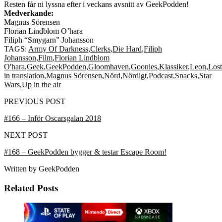
Resten får ni lyssna efter i veckans avsnitt av GeekPodden!
Medverkande:
Magnus Sörensen
Florian Lindblom O’hara
Filiph “Smygarn” Johansson
TAGS:
Army Of Darkness
,
Clerks
,
Die Hard
,
Filiph
Johansson
,
Film
,
Florian Lindblom
O'hara
,
Geek
,
GeekPodden
,
Gloomhaven
,
Goonies
,
Klassiker
,
Leon
,
Lost
in translation
,
Magnus Sörensen
,
Nörd
,
Nördigt
,
Podcast
,
Snacks
,
Star
Wars
,
Up in the air
PREVIOUS POST
#166 – Inför Oscarsgalan 2018
NEXT POST
#168 – GeekPodden bygger & testar Escape Room!
Written by
GeekPodden
Related Posts