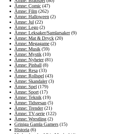
Ämne: Brädspel
(80)
Ämne: Comic
(47)
Ämne: Film
(262)
Ämne: Halloween
(2)
Ämne: Jul
(22)
Ämne: Lego
(2)
Ämne: Leksaker/Samlarsaker
(9)
Ämne: Mat & Dryck
(20)
Ämne: Megagame
(2)
Ämne: Musik
(59)
Ämne: Mystik
(10)
Ämne: Nyheter
(81)
Ämne: Pinball
(8)
Ämne: Resa
(33)
Ämne: Rollspel
(43)
Ämne: Skandaler
(3)
Ämne: Spel
(179)
Ämne: Sport
(17)
Ämne: Teknik
(19)
Ämne: Tidsresan
(5)
Ämne: Trender
(21)
Ämne: TV-serie
(122)
Ämne: Wrestling
(2)
Griniga Gamla Gamers
(15)
Historia
(6)