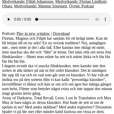
Medverkande: Filiph Johansson
,
Medverkande: Florian Lindbom
Ohara
,
Medverkande: Magnus Sörensen
,
Övrigt: Podcast
Podcast:
Play in new window
|
Download
Florian, Magnus och Filiph har samlats för ett heligt möte. Kan de
bli början till en ny sekt? En ny svensk tradition? Nej, antagligen
inte.. men möte är det i alla fall. Eller kanske inte riktigt ett möte,
men snackas ska det och “film” är temat. Det talas ofta om stora feta
filmklassiker – filmer man måste ha sett och måste älska och bla bla
bla bla bla bla.
I dagens avsnitt ska vi snacka filmklassiker, men kanske inte den
sorten ni alla tänker på när ni hör ordet klassiker. Det är nämligen
lite upp till var och en vad som går som en klassiker. Vi har valt att
inrikta oss på den sortens film vi kan kalla “personliga klassiker”,
favoritfilmer vi älskar och kan se om och om igen hur många gånger
som helst. Filmer som betyder något extra och inte tappar den minsta
magi genom årens gång.
Army of Darkness, Total Recall, Leon, Lost In Translation och Max
Max är bara några av dessa klassiker. Hur hade de sett ut om de
spelats in nu? Med andra skådisar? Med andra regissörer? Dessutom
bjuder vi på lite mer eller mindre känd kuriosa om vissa av dem.