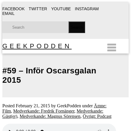
FACEBOOK
TWITTER
YOUTUBE
INSTAGRAM
EMAIL
GEEKPODDEN
#59 – Inför Oscarsgalan
2015
Posted
February 21, 2015
by
GeekPodden
under
Ämne:
Film
,
Medverkande: Fredrik Fornänger
,
Medverkande:
Gäst(er)
,
Medverkande: Magnus Sörensen
,
Övrigt: Podcast