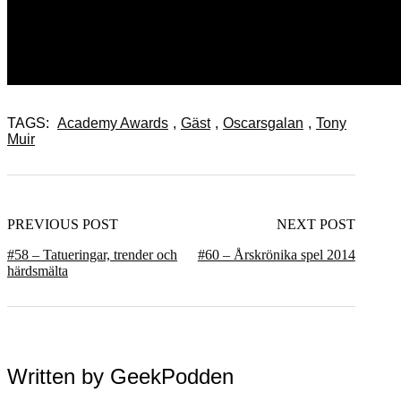
TAGS:
Academy Awards
,
Gäst
,
Oscarsgalan
,
Tony
Muir
PREVIOUS POST
NEXT POST
#58 – Tatueringar, trender och
#60 – Årskrönika spel 2014
härdsmälta
Written by
GeekPodden