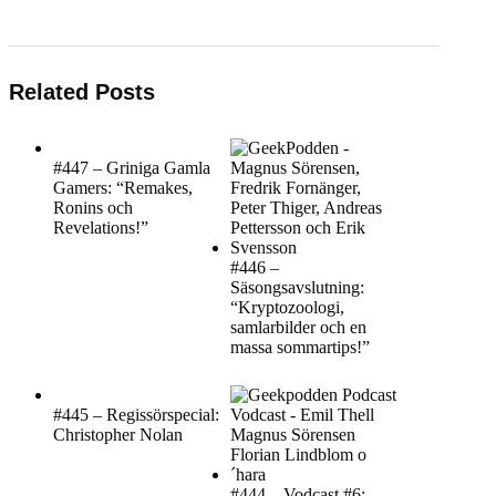
Related Posts
#447 – Griniga Gamla
Gamers: “Remakes,
Ronins och
Revelations!”
#446 –
Säsongsavslutning:
“Kryptozoologi,
samlarbilder och en
massa sommartips!”
#445 – Regissörspecial:
Christopher Nolan
#444 – Vodcast #6: