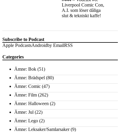
Liverpool Comic Con,
A.I. som löser dåliga
slut & tekniskt kaffe!
Subscribe to Podcast
Apple Podcasts
Android
by Email
RSS
Categories
Ämne: Bok
(51)
Ämne: Brädspel
(80)
Ämne: Comic
(47)
Ämne: Film
(262)
Ämne: Halloween
(2)
Ämne: Jul
(22)
Ämne: Lego
(2)
Ämne: Leksaker/Samlarsaker
(9)