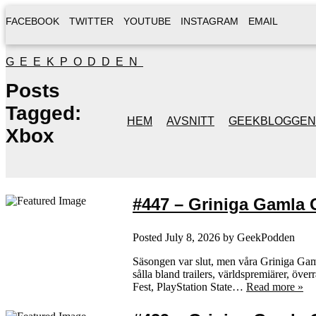
FACEBOOK
TWITTER
YOUTUBE
INSTAGRAM
EMAIL
GEEKPODDEN
Posts
Tagged:
HEM
AVSNITT
GEEKBLOGGEN
Xbox
#447 – Griniga Gamla 
Posted
July 8, 2026
by
GeekPodden
Säsongen var slut, men våra Griniga Gaml
sålla bland trailers, världspremiärer, ö
Fest, PlayStation State…
Read more »