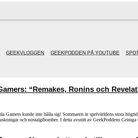
GEEKVLOGGEN
GEEKPODDEN PÅ YOUTUBE
SPOT
GEEKPODDEN RETRO
Gamers: “Remakes, Ronins och Revelat
GAMING MED MICKE
& FILIPH
a Gamers kunde inte hålla sig! Sommaren är spelvärldens stora högtid,
verraskningar och nostalgibomber. I detta avsnitt av GeekPoddens Grin
GEEKPODDENS
JULSPECIALER 2013