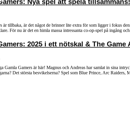
amers: Nya spel att spela tillsammans
illbaka, är det något de brinner lite extra för som ligger i fokus den
klare. För nu är det en himla massa intressanta co-op-spel på ingång 
Gamers: 2025 i ett nötskal & The Game
n
iga Gamla Gamers är här! Magnus och Andreas har samlat in sina intryc
garna? Det största besvikelserna? Spel som Blue Prince, Arc Raiders, M