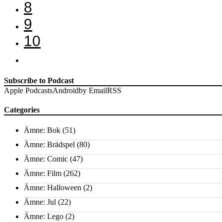
8
9
10
Subscribe to Podcast
Apple Podcasts
Android
by Email
RSS
Categories
Ämne: Bok
(51)
Ämne: Brädspel
(80)
Ämne: Comic
(47)
Ämne: Film
(262)
Ämne: Halloween
(2)
Ämne: Jul
(22)
Ämne: Lego
(2)