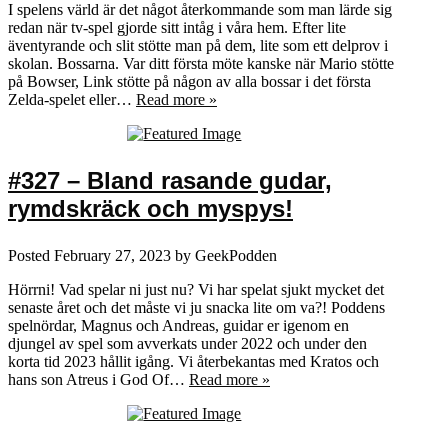
I spelens värld är det något återkommande som man lärde sig
redan när tv-spel gjorde sitt intåg i våra hem. Efter lite
äventyrande och slit stötte man på dem, lite som ett delprov i
skolan. Bossarna. Var ditt första möte kanske när Mario stötte
på Bowser, Link stötte på någon av alla bossar i det första
Zelda-spelet eller…
Read more »
#327 – Bland rasande gudar,
rymdskräck och myspys!
Posted
February 27, 2023
by
GeekPodden
Hörrni! Vad spelar ni just nu? Vi har spelat sjukt mycket det
senaste året och det måste vi ju snacka lite om va?! Poddens
spelnördar, Magnus och Andreas, guidar er igenom en
djungel av spel som avverkats under 2022 och under den
korta tid 2023 hållit igång. Vi återbekantas med Kratos och
hans son Atreus i God Of…
Read more »