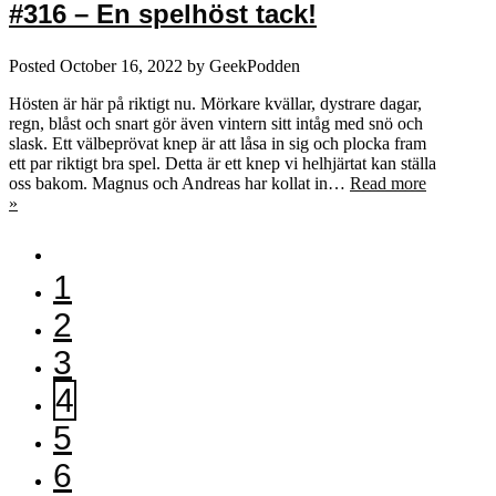
#316 – En spelhöst tack!
Posted
October 16, 2022
by
GeekPodden
Hösten är här på riktigt nu. Mörkare kvällar, dystrare dagar,
regn, blåst och snart gör även vintern sitt intåg med snö och
slask. Ett välbeprövat knep är att låsa in sig och plocka fram
ett par riktigt bra spel. Detta är ett knep vi helhjärtat kan ställa
oss bakom. Magnus och Andreas har kollat in…
Read more
»
1
2
3
4
5
6