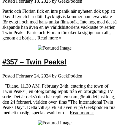
Posted
February 18, 2025
by
GeekPodden
Patric och Florian fick en inre panik när nyheten dök upp att
David Lynch har dött. Lyckligtvis kommer han leva vidare
för evigt i och med hans unika filmspråk. Inte nog med det så
skapande han även en av världshistoriens vackraste tv-serier,
Twin Peaks. Patric och Florian försöker ta sig igenom allt,
genom att börja…
Read more »
#357 – Twin Peaks!
Posted
February 24, 2024
by
GeekPodden
”Diane, 11.30 AM, February 24th, entering the town of
Twin Peaks”, en oförglömlig replik från en oförglömlig TV-
serie. Det är också den här repliken som gör att det just idag,
den 24 februari, världen över, firas ”The International Twin
Peaks Day”. Detta vill självklart även vi på Geekpodden fira
med ett mastigt specialavsnitt om…
Read more »