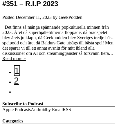
#351 – R.I.P 2023
Posted
December 11, 2023
by
GeekPodden
Det finns så många spännande popkulturella minnen från
2023. Året då superhjältefilmerna floppade, då brädspelet
blev årets julklapp, då Geekpodden blev Sveriges tredje bästa
spelpodd och året då Baldurs Gate utsågs till bästa spel! Men
det sparar vi till ett annat avsnitt för mitt ibland alla
diskussioner om AI och streamingtjänster så försvann flera…
Read more »
1
2
Subscribe to Podcast
Apple Podcasts
Android
by Email
RSS
Categories