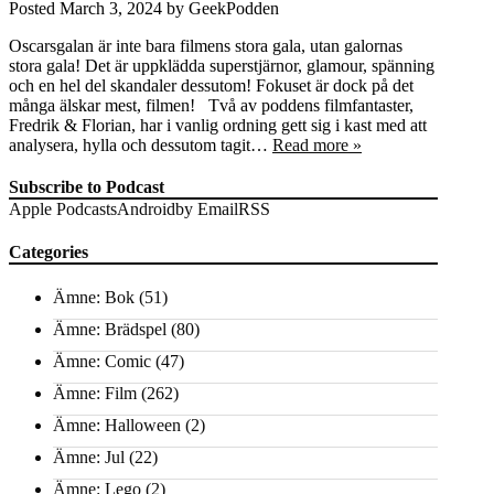
Posted
March 3, 2024
by
GeekPodden
Oscarsgalan är inte bara filmens stora gala, utan galornas
stora gala! Det är uppklädda superstjärnor, glamour, spänning
och en hel del skandaler dessutom! Fokuset är dock på det
många älskar mest, filmen! Två av poddens filmfantaster,
Fredrik & Florian, har i vanlig ordning gett sig i kast med att
analysera, hylla och dessutom tagit…
Read more »
Subscribe to Podcast
Apple Podcasts
Android
by Email
RSS
Categories
Ämne: Bok
(51)
Ämne: Brädspel
(80)
Ämne: Comic
(47)
Ämne: Film
(262)
Ämne: Halloween
(2)
Ämne: Jul
(22)
Ämne: Lego
(2)