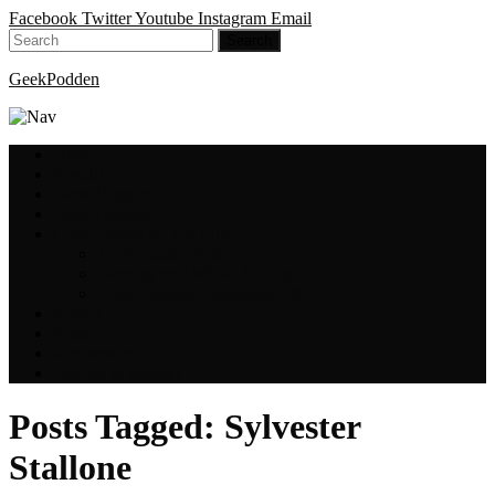
Facebook
Twitter
Youtube
Instagram
Email
GeekPodden
Hem
Avsnitt
GeekBloggen
GeekVloggen
GeekPodden på YouTube
GeekPodden Retro
Gaming med Micke & Filiph
GeekPoddens Julspecialer 2013
Spotify
Press
Medverkande
Om oss & kontakt
Posts Tagged:
Sylvester
Stallone