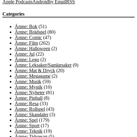
Apple Podcasts
Android
by Email
RSS
Categories
Ämne: Bok
(51)
Ämne: Brädspel
(80)
Ämne: Comic
(47)
Ämne: Film
(262)
Ämne: Halloween
(2)
Ämne: Jul
(22)
Ämne: Lego
(2)
Ämne: Leksaker/Samlarsaker
(9)
Ämne: Mat & Dryck
(20)
Ämne: Megagame
(2)
Ämne: Musik
(59)
Ämne: Mystik
(10)
Ämne: Nyheter
(81)
Ämne: Pinball
(8)
Ämne: Resa
(33)
Ämne: Rollspel
(43)
Ämne: Skandaler
(3)
Ämne: Spel
(179)
Ämne: Sport
(17)
Ämne: Teknik
(19)
Ämne: Tidsresan
(5)