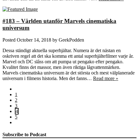
#183 – Världen utanför Marvels cinematiska
universum
Posted
October 14, 2018
by
GeekPodden
Dessa ständigt aktuella superhjältar. Numera är det nästan en
oskriven regel att det ska komma ett antal superhjältefilmer varje år.
Marvel och DC slåss om att pumpa ut pengako efter pengako.
Kvalitet finns det massor, men även riktiga lågvattenmärken.
Marvels cinematiska universum är det största och mest välplanerade
universum i filmens historia. Men det fanns…
Read more »
1
2
3
4
5
Subscribe to Podcast