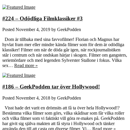
#224 – Odödliga Filmklassiker #3
Posted
November 4, 2019
by
GeekPodden
Dom är tillbaka med sina favvofilmer! Florian och Magnus har
hyvlat fram mer eller mindre kända filmer som för dem är odödliga
klassiker! Filmer om när de döda går igen, när rockjournalistiken
står i centrum och när ondskan härjar i skogen. Filmer om gangsters,
seriemördare och med legenden Sylverster Stallone i fokus. Vilka
sex…
Read more »
#186 – GeekPodden tar över Hollywood!
Posted
November 4, 2018
by
GeekPodden
Visst hade det varit en drömsits att få ta över hela Hollywood!?
Bestämma vilka filmer som görs, vilka skådisar som får vilka roller
och vilka filmer som vi faktiskt vill göra re-makes på. GeekPodden
har givit sig själva makten att få styra i Hollywood och tänker
använda den till att casta om diverse filmer. Vi…
Read more »