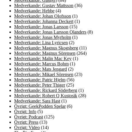
Medverkande: Gäst(er)
(84)
Medverkande: Gustav Mattsson
(36)
Medverkande: Hebbe
(4)
Medverkande: Johan Olofsson
(1)
Medverkande: Johanna Deckert
(1)
Medverkande: Jonas Larsson
(15)
Medverkande: Jonas Larsson Olanders
(8)
Medverkande: Jonas Myrholm
(1)
Medverkande: Lina Lyricsen
(2)
Medverkande: Magnus Skogsberg
(11)
Medverkande: Magnus Sörensen
(264)
Medverkande: Malin Mac Key
(1)
Medverkande: Marcus Bohm
(1)
Medverkande: Mats Jengard
(2)
Medverkande: Mikael Sörensen
(23)
Medverkande: Patric Hjelm
(56)
Medverkande: Peter Thiger
(25)
Medverkande: Rickard Söderberg
(1)
Medverkande: Robert Q Kustosik
(28)
Medverkande: Sara Hast
(1)
Övrigt: GeekPodden Spelar
(6)
Övrigt: Info
(5)
Övrigt: Podcast
(125)
Övrigt: Press
(13)
Övrigt: Video
(14)