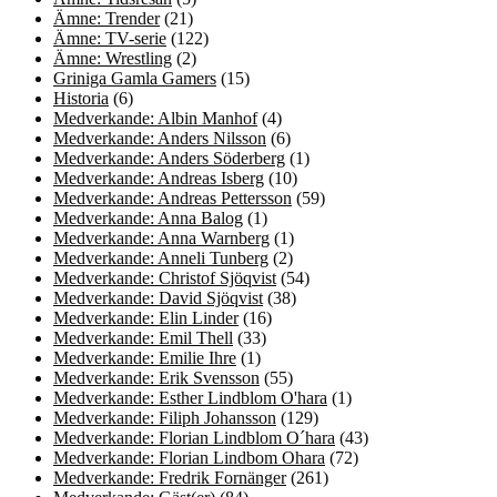
Ämne: Trender
(21)
Ämne: TV-serie
(122)
Ämne: Wrestling
(2)
Griniga Gamla Gamers
(15)
Historia
(6)
Medverkande: Albin Manhof
(4)
Medverkande: Anders Nilsson
(6)
Medverkande: Anders Söderberg
(1)
Medverkande: Andreas Isberg
(10)
Medverkande: Andreas Pettersson
(59)
Medverkande: Anna Balog
(1)
Medverkande: Anna Warnberg
(1)
Medverkande: Anneli Tunberg
(2)
Medverkande: Christof Sjöqvist
(54)
Medverkande: David Sjöqvist
(38)
Medverkande: Elin Linder
(16)
Medverkande: Emil Thell
(33)
Medverkande: Emilie Ihre
(1)
Medverkande: Erik Svensson
(55)
Medverkande: Esther Lindblom O'hara
(1)
Medverkande: Filiph Johansson
(129)
Medverkande: Florian Lindblom O´hara
(43)
Medverkande: Florian Lindbom Ohara
(72)
Medverkande: Fredrik Fornänger
(261)