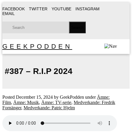
FACEBOOK
TWITTER
YOUTUBE
INSTAGRAM
EMAIL
GEEKPODDEN
#387 – R.I.P 2024
Posted
December 15, 2024
by
GeekPodden
under
Ämne:
Film
,
Ämne: Musik
,
Ämne: TV-serie
,
Medverkande: Fredrik
Fornänger
,
Medverkande: Patric Hjelm