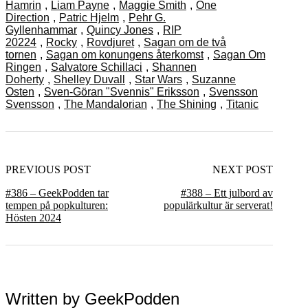
Hamrin
,
Liam Payne
,
Maggie Smith
,
One
Direction
,
Patric Hjelm
,
Pehr G.
Gyllenhammar
,
Quincy Jones
,
RIP
20224
,
Rocky
,
Rovdjuret
,
Sagan om de två
tornen
,
Sagan om konungens återkomst
,
Sagan Om
Ringen
,
Salvatore Schillaci
,
Shannen
Doherty
,
Shelley Duvall
,
Star Wars
,
Suzanne
Osten
,
Sven-Göran "Svennis" Eriksson
,
Svensson
Svensson
,
The Mandalorian
,
The Shining
,
Titanic
PREVIOUS POST
NEXT POST
#386 – GeekPodden tar
#388 – Ett julbord av
tempen på popkulturen:
populärkultur är serverat!
Hösten 2024
Written by
GeekPodden