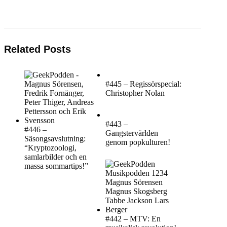
Related Posts
#445 – Regissörspecial:
Christopher Nolan
#443 –
#446 –
Gangstervärlden
Säsongsavslutning:
genom popkulturen!
“Kryptozoologi,
samlarbilder och en
massa sommartips!”
#442 – MTV: En