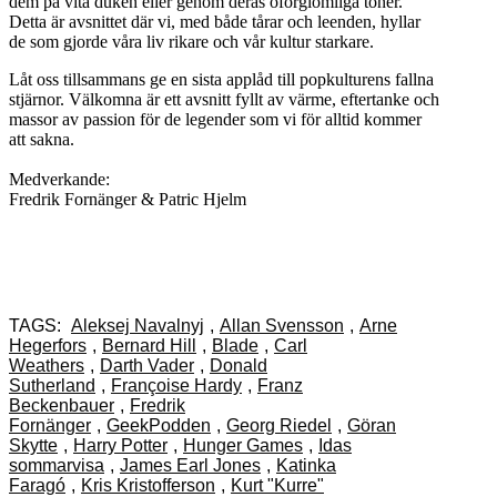
dem på vita duken eller genom deras oförglömliga toner.
Detta är avsnittet där vi, med både tårar och leenden, hyllar
de som gjorde våra liv rikare och vår kultur starkare.
Låt oss tillsammans ge en sista applåd till popkulturens fallna
stjärnor. Välkomna är ett avsnitt fyllt av värme, eftertanke och
massor av passion för de legender som vi för alltid kommer
att sakna.
Medverkande:
Fredrik Fornänger & Patric Hjelm
TAGS:
Aleksej Navalnyj
,
Allan Svensson
,
Arne
Hegerfors
,
Bernard Hill
,
Blade
,
Carl
Weathers
,
Darth Vader
,
Donald
Sutherland
,
Françoise Hardy
,
Franz
Beckenbauer
,
Fredrik
Fornänger
,
GeekPodden
,
Georg Riedel
,
Göran
Skytte
,
Harry Potter
,
Hunger Games
,
Idas
sommarvisa
,
James Earl Jones
,
Katinka
Faragó
,
Kris Kristofferson
,
Kurt "Kurre"