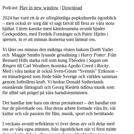
Podcast:
Play in new window
|
Download
2024 har varit ett år av oförglömliga popkulturella ögonblick
– men också av sorg där vi sagt farväl till flera av våra stora
hjältar. I årets kanske mest känslosamma avsnitt bjuder
Geekpodden, med Fredrik Fornänger och Patric Hjelm i
spetsen, in er att minnas ikonerna som lämnat oss.
Vi låter oss minnas den mäktiga rösten bakom Darth Vader
och Maggie Smiths lysande gestaltning i
Harry Potter
. Från
Bernard Hills starka roll som kung Théoden i
Sagan om
Ringen
till Carl Weathers ikoniska Apollo Creed i
Rocky
.
Med i våra tankar är också Sven-Göran “Svennis” Eriksson –
en tränarlegend som förde både Sverige och världen samman
genom fotbollens kraft. Vi hedrar Donald Sutherlands
enastående filmografi och Georg Riedels tidlösa musik som
för alltid satt prägel på våra barndomsminnen.
Det handlar inte bara om deras prestationer – det handlar om
hur de påverkade oss. Hur deras arbete formade våra liv, vår
kultur och vår passion för film, musik, sport och berättande.
I veckans avsnitt reflekterar vi över deras arv och delar med
oss av våra egna minnen, från ögonblicken när vi först mötte