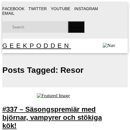
FACEBOOK
TWITTER
YOUTUBE
INSTAGRAM
EMAIL
GEEKPODDEN
Posts Tagged:
Resor
#337 – Säsongspremiär med
björnar, vampyrer och stökiga
kök!