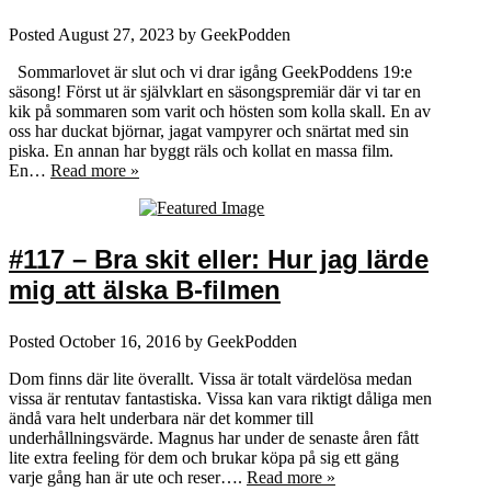
Posted
August 27, 2023
by
GeekPodden
Sommarlovet är slut och vi drar igång GeekPoddens 19:e
säsong! Först ut är självklart en säsongspremiär där vi tar en
kik på sommaren som varit och hösten som kolla skall. En av
oss har duckat björnar, jagat vampyrer och snärtat med sin
piska. En annan har byggt räls och kollat en massa film.
En…
Read more »
#117 – Bra skit eller: Hur jag lärde
mig att älska B-filmen
Posted
October 16, 2016
by
GeekPodden
Dom finns där lite överallt. Vissa är totalt värdelösa medan
vissa är rentutav fantastiska. Vissa kan vara riktigt dåliga men
ändå vara helt underbara när det kommer till
underhållningsvärde. Magnus har under de senaste åren fått
lite extra feeling för dem och brukar köpa på sig ett gäng
varje gång han är ute och reser….
Read more »