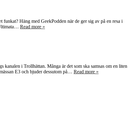
e det funkat? Häng med GeekPodden när de ger sig av på en resa i
t Ultimata…
Read more »
gs kanalen i Trollhättan. Många är det som ska samsas om en liten
 spelmässan E3 och bjuder dessutom på…
Read more »