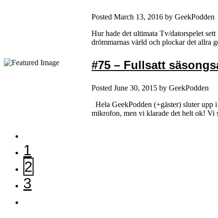
Posted
March 13, 2016
by
GeekPodden
Hur hade det ultimata Tv/datorspelet sett
drömmarnas värld och plockar det allra go
#75 – Fullsatt säsong
Posted
June 30, 2015
by
GeekPodden
Hela GeekPodden (+gäster) sluter upp i d
mikrofon, men vi klarade det helt ok! Vi
1
2
3