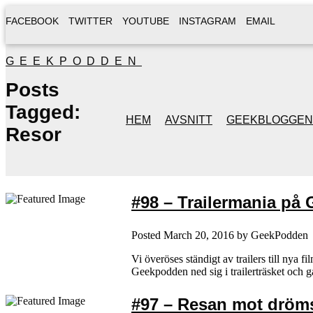
FACEBOOK
TWITTER
YOUTUBE
INSTAGRAM
EMAIL
GEEKPODDEN
Posts
Tagged:
HEM
AVSNITT
GEEKBLOGGEN
Resor
#98 – Trailermania på
Posted
March 20, 2016
by
GeekPodden
Vi överöses ständigt av trailers till nya f
Geekpodden ned sig i trailerträsket och 
#97 – Resan mot dröm