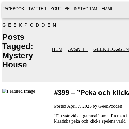
FACEBOOK
TWITTER
YOUTUBE
INSTAGRAM
EMAIL
GEEKPODDEN
Posts
Tagged:
HEM
AVSNITT
GEEKBLOGGEN
Mystery
House
#399 – ”Peka och klicka
Posted
April 7, 2025
by
GeekPodden
“Du står vid en gammal hamn. En man i tre
klassiska peka-och-klicka-spelens värld –