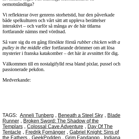
oemotståndliga?
Vi reflekterar över genrens storhetstid, hur den påverkade
både spelkulturen och vårt sätt att uppleva berättelser
interaktivt – och varför så många av de här titlarna
fortfarande nämns med vördnad.
Så vare sig du en gång försökte förstå
rubber chicken with a
pulley in the middle
eller fortfarande drömmer om att lösa
mysterier i franska katakomber – det här är avsnittet för dig.
Välkommen till en nostalgifylld resa bland pixlar, pussel och
passionerade pekdon.
Medverkande:
TAGS:
Anneli Tunberg
,
Beneath a Steel Sky
,
Blade
Runner
,
Broken Sword: The Shadow of the
Templars
,
Colossal Cave Adventure
,
Day Of The
Tentacle
,
Fredrik Fornänger
,
Gabriel Knight: Sins of
the Fathers
,
GeekPodden
,
Grim Fandango
,
Indiana