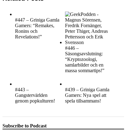
#447 – Griniga Gamla
Gamers: “Remakes,
Ronins och
Revelations!”
#446 –
Säsongsavslutning:
“Kryptozoologi,
samlarbilder och en
massa sommartips!”
#443 –
#439 – Griniga Gamla
Gangstervärlden
Gamers: Nya spel att
genom popkulturen!
spela tillsammans!
Subscribe to Podcast