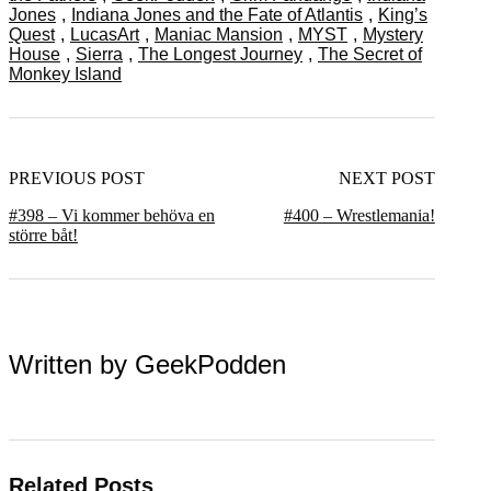
Jones
,
Indiana Jones and the Fate of Atlantis
,
King’s
Quest
,
LucasArt
,
Maniac Mansion
,
MYST
,
Mystery
House
,
Sierra
,
The Longest Journey
,
The Secret of
Monkey Island
PREVIOUS POST
NEXT POST
#398 – Vi kommer behöva en
#400 – Wrestlemania!
större båt!
Written by
GeekPodden
Related Posts