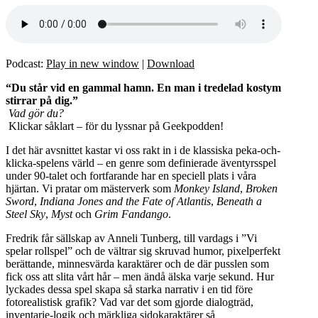
Podcast:
Play in new window
|
Download
“Du står vid en gammal hamn. En man i tredelad kostym
stirrar på dig.”
Vad gör du?
Klickar såklart – för du lyssnar på Geekpodden!
I det här avsnittet kastar vi oss rakt in i de klassiska peka-och-
klicka-spelens värld – en genre som definierade äventyrsspel
under 90-talet och fortfarande har en speciell plats i våra
hjärtan. Vi pratar om mästerverk som
Monkey Island
,
Broken
Sword
,
Indiana Jones and the Fate of Atlantis
,
Beneath a
Steel Sky
,
Myst
och
Grim Fandango
.
Fredrik får sällskap av Anneli Tunberg, till vardags i ”Vi
spelar rollspel” och de vältrar sig skruvad humor, pixelperfekt
berättande, minnesvärda karaktärer och de där pusslen som
fick oss att slita vårt hår – men ändå älska varje sekund. Hur
lyckades dessa spel skapa så starka narrativ i en tid före
fotorealistisk grafik? Vad var det som gjorde dialogträd,
inventarie-logik och märkliga sidokaraktärer så