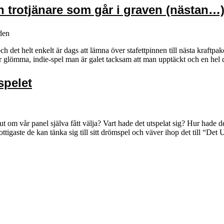
en trotjänare som går i graven (nästan…
den
 det helt enkelt är dags att lämna över stafettpinnen till nästa kraftpaket
er glömma, indie-spel man är galet tacksam att man upptäckt och en he
spelet
 ut om vår panel själva fått välja? Vart hade det utspelat sig? Hur had
ttigaste de kan tänka sig till sitt drömspel och väver ihop det till “De