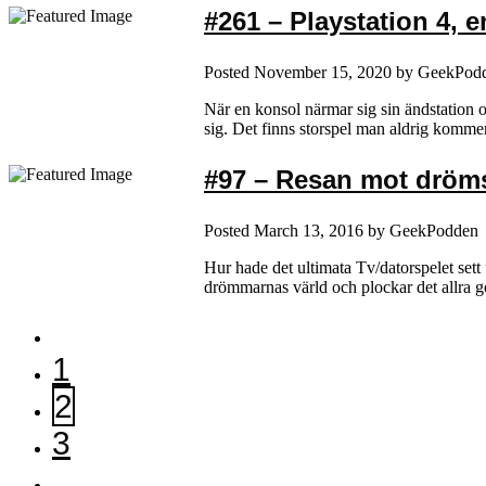
#261 – Playstation 4, 
Posted
November 15, 2020
by
GeekPod
När en konsol närmar sig sin ändstation och
sig. Det finns storspel man aldrig komm
#97 – Resan mot dröm
Posted
March 13, 2016
by
GeekPodden
Hur hade det ultimata Tv/datorspelet sett
drömmarnas värld och plockar det allra go
1
2
3