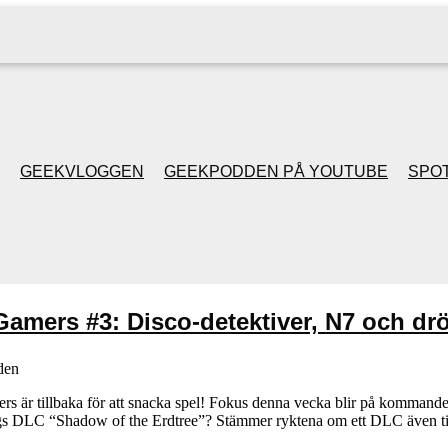
GEEKVLOGGEN
GEEKPODDEN PÅ YOUTUBE
SPOT
GEEKPODDEN RETRO
GAMING MED MICKE
Gamers #3: Disco-detektiver, N7 och 
& FILIPH
den
GEEKPODDENS
 är tillbaka för att snacka spel! Fokus denna vecka blir på komman
ings DLC “Shadow of the Erdtree”? Stämmer ryktena om ett DLC även 
JULSPECIALER 2013