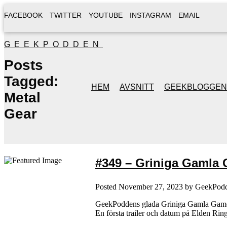
FACEBOOK
TWITTER
YOUTUBE
INSTAGRAM
EMAIL
GEEKPODDEN
Posts
Tagged:
HEM
AVSNITT
GEEKBLOGGEN
Metal
Gear
#349 – Griniga Gamla 
Posted
November 27, 2023
by
GeekPod
GeekPoddens glada Griniga Gamla Gamers
En första trailer och datum på Elden R