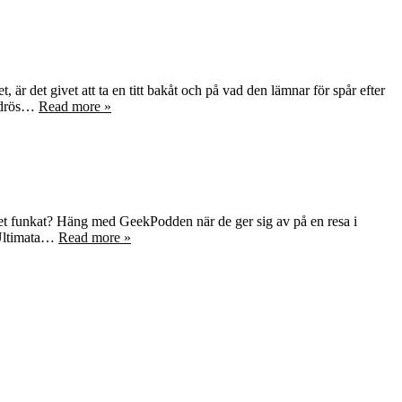
)
, är det givet att ta en titt bakåt och på vad den lämnar för spår efter
l drös…
Read more »
e det funkat? Häng med GeekPodden när de ger sig av på en resa i
t Ultimata…
Read more »