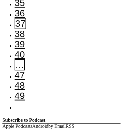
35
36
37
38
39
40
…
47
48
49
Subscribe to Podcast
Apple Podcasts
Android
by Email
RSS