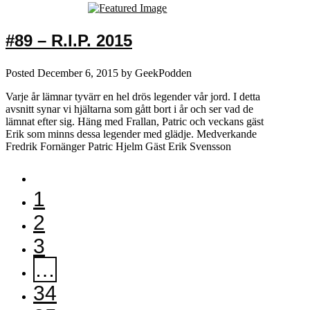
#89 – R.I.P. 2015
Posted
December 6, 2015
by
GeekPodden
Varje år lämnar tyvärr en hel drös legender vår jord. I detta
avsnitt synar vi hjältarna som gått bort i år och ser vad de
lämnat efter sig. Häng med Frallan, Patric och veckans gäst
Erik som minns dessa legender med glädje. Medverkande
Fredrik Fornänger Patric Hjelm Gäst Erik Svensson
1
2
3
…
34