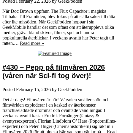
Posted
February 22, 2026
by
GeekPodden
När Doc Brown uppfann The Flux Capacitor i magiska
Tillbaka Till Framtiden, blev fokus på att ställa saker till rätta
efter lite missöden. När GeekPodden hoppar i sin
GeekMobile handlar det som oftast om att återuppleva olika
medier, gräva bland skivor, filmer, spel och andra
popkulturella återblickar. I veckans avsnitt har Peter tagit till
ratten,…
Read more »
#430 – Pepp på filmvåren 2026
(våren när Sci-fi tog över)!
Posted
February 15, 2026
by
GeekPodden
Det är dags! Filmvåren är här! Vårsolen smälter snön och
filmvärlden exploderar i en kaskad av återkomster,
franchiseladdade drömmar och oväntade vänd ningar. I
veckans avsnitt kastar Fredrik Fornänger (fantasy &
äventyrsexperten), Florian Lindblom O’ Hara (Popcornfilms-
experten) och Peter Thiger (Cinemahistorikern) sig rakt in i
Filmvåren 2026 för att plocka isär vad som väntar på…
Read