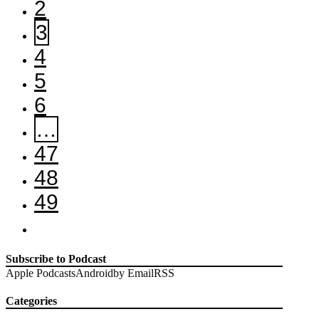
2
3
4
5
6
…
47
48
49
Subscribe to Podcast
Apple Podcasts
Android
by Email
RSS
Categories