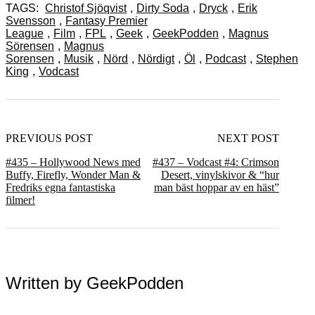
TAGS:
Christof Sjöqvist
,
Dirty Soda
,
Dryck
,
Erik
Svensson
,
Fantasy Premier
League
,
Film
,
FPL
,
Geek
,
GeekPodden
,
Magnus
Sörensen
,
Magnus
Sorensen
,
Musik
,
Nörd
,
Nördigt
,
Öl
,
Podcast
,
Stephen
King
,
Vodcast
PREVIOUS POST
NEXT POST
#435 – Hollywood News med
#437 – Vodcast #4: Crimson
Buffy, Firefly, Wonder Man &
Desert, vinylskivor & “hur
Fredriks egna fantastiska
man bäst hoppar av en häst”
filmer!
Written by
GeekPodden