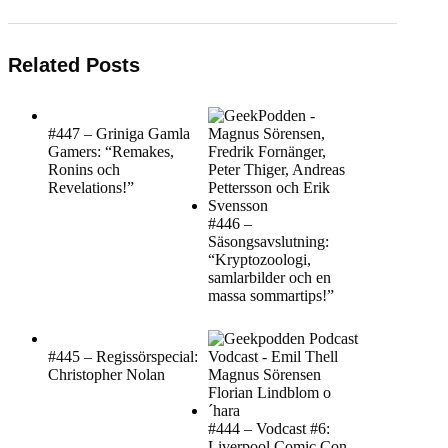
Related Posts
#447 – Griniga Gamla
Gamers: “Remakes,
Ronins och
Revelations!”
#446 –
Säsongsavslutning:
“Kryptozoologi,
samlarbilder och en
massa sommartips!”
#445 – Regissörspecial:
Christopher Nolan
#444 – Vodcast #6:
Liverpool Comic Con,