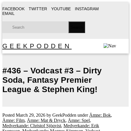
FACEBOOK
TWITTER
YOUTUBE
INSTAGRAM
EMAIL
GEEKPODDEN
#436 – Vodcast #3 – Dirty
Soda, Fantasy Premier
League & Stephen King!
Posted
March 29, 2026
by
GeekPodden
under
Ämne: Bok
,
Ämne: Film
,
Ämne: Mat & Dryck
,
Ämne: Spel
,
Medverkande: Christof Sjöqvist
,
Medverkande: Erik
Svensson
,
Medverkande: Magnus Sörensen
,
Vodcast