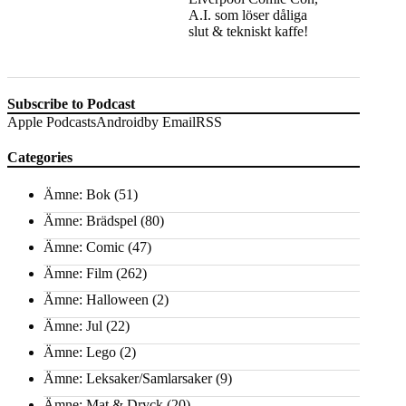
A.I. som löser dåliga
slut & tekniskt kaffe!
Subscribe to Podcast
Apple Podcasts
Android
by Email
RSS
Categories
Ämne: Bok
(51)
Ämne: Brädspel
(80)
Ämne: Comic
(47)
Ämne: Film
(262)
Ämne: Halloween
(2)
Ämne: Jul
(22)
Ämne: Lego
(2)
Ämne: Leksaker/Samlarsaker
(9)
Ämne: Mat & Dryck
(20)