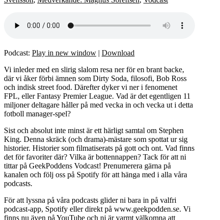
Podcast:
Play in new window
|
Download
Vi inleder med en slirig slalom resa ner för en brant backe,
där vi åker förbi ämnen som Dirty Soda, filosofi, Bob Ross
och indisk street food. Därefter dyker vi ner i fenomenet
FPL, eller Fantasy Premier League. Vad är det egentligen 11
miljoner deltagare håller på med vecka in och vecka ut i detta
fotboll manager-spel?
Sist och absolut inte minst är ett härligt samtal om Stephen
King. Denna skräck (och drama)-mästare som spottat ur sig
historier. Historier som filmatiserats på gott och ont. Vad finns
det för favoriter där? Vilka är bottennappen? Tack för att ni
tittar på GeekPoddens Vodcast! Prenumerera gärna på
kanalen och följ oss på Spotify för att hänga med i alla våra
podcasts.
För att lyssna på våra podcasts glider ni bara in på valfri
podcast-app, Spotify eller direkt på www.geekpodden.se. Vi
finns nu även på YouTube och ni är varmt välkomna att