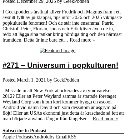
Posted
December 29, 2025
by
GeekPodden
I Geekpoddens årsfinal kliver Fredrik och Magnus fram i ett
avsnitt fyllt av julklappar, tips inför 2026 och 2025 viktigaste
popkulurella fenomen! Och de står inte ensamma! Patric,
Christof, Peter, Florian, Jonas och Erik kliver även de in,
redo att lägga sina tankar kring nördiga ting och den närmast
framtiden. Detta är inte bara ett…
Read more »
#271 – Universum i popkulturen!
Posted
March 1, 2021
by
GeekPodden
Missade ni att New York attackerades av rymdvarelser
2012? Eller att Peter Weyland samma år startade företaget
Weyland Corp som inom kort kommer bygga en ascool
Android vid namn David och som dessutom är asgrym på
flöjt! Eller att USAs ekonomi just detta år kraschade så fett att
man började använda fångar från fängelser…
Read more »
Subscribe to Podcast
Apple Podcasts
Android
by Email
RSS