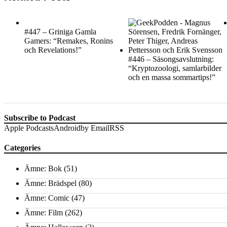
#447 – Griniga Gamla
Gamers: “Remakes, Ronins
och Revelations!”
#446 – Säsongsavslutning:
“Kryptozoologi, samlarbilder
och en massa sommartips!”
Subscribe to Podcast
Apple Podcasts
Android
by Email
RSS
Categories
Ämne: Bok
(51)
Ämne: Brädspel
(80)
Ämne: Comic
(47)
Ämne: Film
(262)