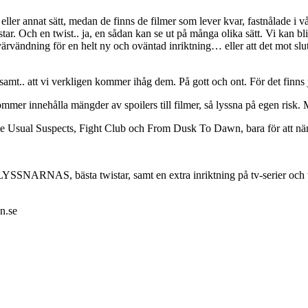
t eller annat sätt, medan de finns de filmer som lever kvar, fastnålade i 
tar. Och en twist.. ja, en sådan kan se ut på många olika sätt. Vi kan bli
tvärvändning för en helt ny och oväntad inriktning… eller att det mot slute
mt.. att vi verkligen kommer ihåg dem. På gott och ont. För det finns j
ommer innehålla mängder av spoilers till filmer, så lyssna på egen risk.
he Usual Suspects, Fight Club och From Dusk To Dawn, bara för att nä
 LYSSNARNAS, bästa twistar, samt en extra inriktning på tv-serier och t
n.se