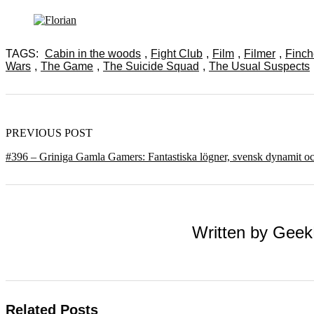
TAGS:
Cabin in the woods
,
Fight Club
,
Film
,
Filmer
,
Finch
Wars
,
The Game
,
The Suicide Squad
,
The Usual Suspects
PREVIOUS POST
#396 – Griniga Gamla Gamers: Fantastiska lögner, svensk dynamit oc
Written by
Geek
Related Posts