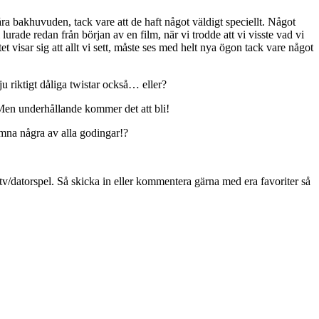
våra bakhuvuden, tack vare att de haft något väldigt speciellt. Något
 lurade redan från början av en film, när vi trodde att vi visste vad vi
t visar sig att allt vi sett, måste ses med helt nya ögon tack vare något
u riktigt dåliga twistar också… eller?
 Men underhållande kommer det att bli!
mna några av alla godingar!?
v/datorspel. Så skicka in eller kommentera gärna med era favoriter så