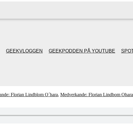
GEEKVLOGGEN
GEEKPODDEN PÅ YOUTUBE
SPOT
GEEKPODDEN RETRO
GAMING MED MICKE
nde: Florian Lindblom O´hara
,
Medverkande: Florian Lindbom Ohara
& FILIPH
GEEKPODDENS
JULSPECIALER 2013