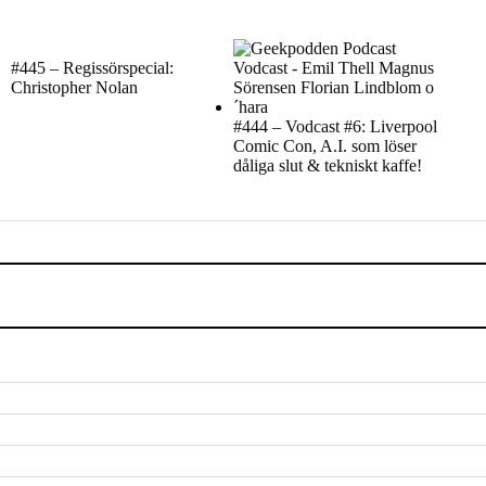
#445 – Regissörspecial:
Christopher Nolan
#444 – Vodcast #6: Liverpool
Comic Con, A.I. som löser
dåliga slut & tekniskt kaffe!