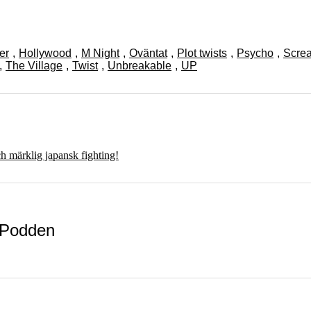
er
,
Hollywood
,
M Night
,
Oväntat
,
Plot twists
,
Psycho
,
Scre
,
The Village
,
Twist
,
Unbreakable
,
UP
h märklig japansk fighting!
Podden