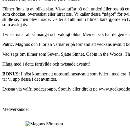
Filmer finns ju av olika slag. Vissa tuffar på och underhåller oss på et
som chockat, överraskat eller lurat oss. Vi kallar dessa “något” för twis
skulle se, men blev lurade… eller att allt mitt i filmen bara gjorde en 
som avslöjats.
Twistarna är alltså många och väldigt olika. Men en sak har de gemensa
Patric, Magnus och Florian varnar er på förhand att veckans avsnitt k
Vad sägs om filmer som Seven, Sjätte Sinnet, Cabin in the Woods, T
Häng med i detta fartfyllda och twistade avsnitt!
BONUS
: I höst kommer ett uppsamlingsavsnitt som fyller i med era,
tar vi upp dessa i det avsnittet.
Lyssna via valfri podcast-app, Spotify eller direkt på www.geekpodde
Medverkande: