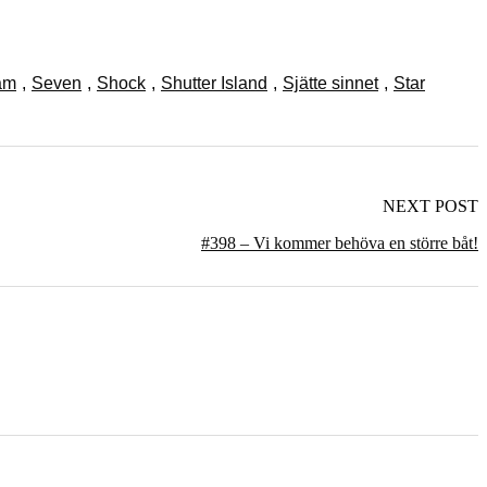
am
,
Seven
,
Shock
,
Shutter Island
,
Sjätte sinnet
,
Star
NEXT POST
#398 – Vi kommer behöva en större båt!