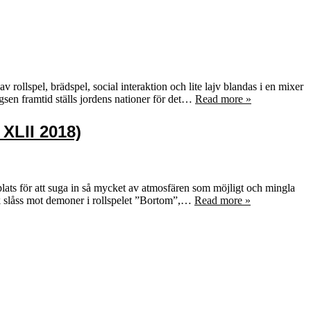
 rollspel, brädspel, social interaktion och lite lajv blandas i en mixer
gsen framtid ställs jordens nationer för det…
Read more »
 XLII 2018)
ats för att suga in så mycket av atmosfären som möjligt och mingla
ck slåss mot demoner i rollspelet ”Bortom”,…
Read more »