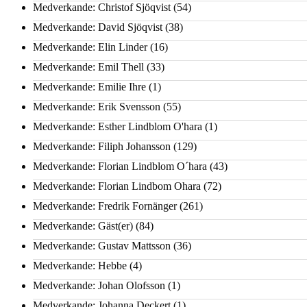
Medverkande: Christof Sjöqvist
(54)
Medverkande: David Sjöqvist
(38)
Medverkande: Elin Linder
(16)
Medverkande: Emil Thell
(33)
Medverkande: Emilie Ihre
(1)
Medverkande: Erik Svensson
(55)
Medverkande: Esther Lindblom O'hara
(1)
Medverkande: Filiph Johansson
(129)
Medverkande: Florian Lindblom O´hara
(43)
Medverkande: Florian Lindbom Ohara
(72)
Medverkande: Fredrik Fornänger
(261)
Medverkande: Gäst(er)
(84)
Medverkande: Gustav Mattsson
(36)
Medverkande: Hebbe
(4)
Medverkande: Johan Olofsson
(1)
Medverkande: Johanna Deckert
(1)