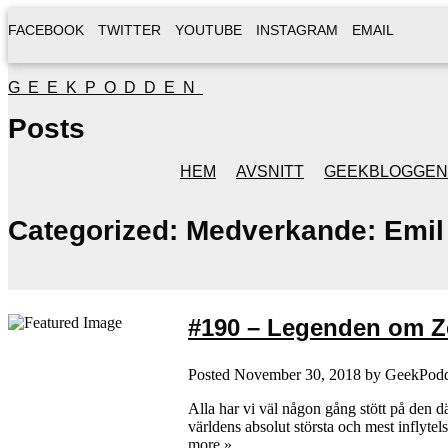
FACEBOOK
TWITTER
YOUTUBE
INSTAGRAM
EMAIL
GEEKPODDEN
Posts
HEM
AVSNITT
GEEKBLOGGEN
Categorized:
Medverkande: Emil 
#190 – Legenden om Z
Posted
November 30, 2018
by
GeekPod
Alla har vi väl någon gång stött på den d
världens absolut största och mest inflyte
more »