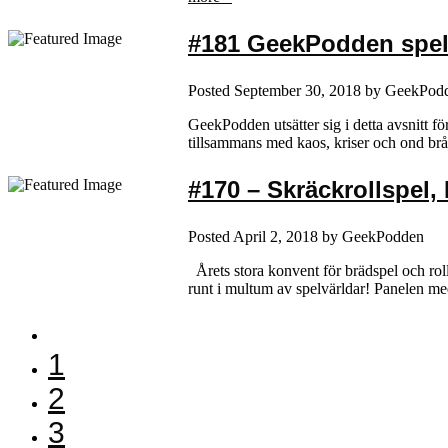
#181 GeekPodden spel
Posted
September 30, 2018
by
GeekPod
GeekPodden utsätter sig i detta avsnitt fö
tillsammans med kaos, kriser och ond bråd
#170 – Skräckrollspel,
Posted
April 2, 2018
by
GeekPodden
Årets stora konvent för brädspel och ro
runt i multum av spelvärldar! Panelen me
1
2
3