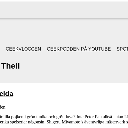
GEEKVLOGGEN
GEEKPODDEN PÅ YOUTUBE
SPOT
Thell
GEEKPODDEN RETRO
GAMING MED MICKE
elda
& FILIPH
den
GEEKPODDENS
är lilla pojken i grön tunika och grön luva? Inte Peter Pan alltså.. ut
lserika spelserier någonsin. Shigeru Miyamoto’s äventyrliga mästerverk so
JULSPECIALER 2013