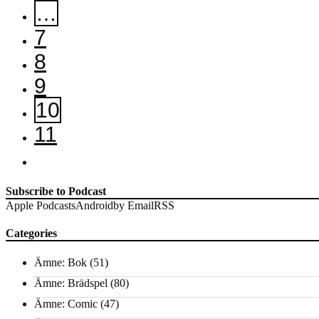
…
7
8
9
10
11
Subscribe to Podcast
Apple Podcasts
Android
by Email
RSS
Categories
Ämne: Bok
(51)
Ämne: Brädspel
(80)
Ämne: Comic
(47)