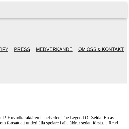
IFY
PRESS
MEDVERKANDE
OM OSS & KONTAKT
an Link! Huvudkaraktären i spelserien The Legend Of Zelda. En av
m fortsatt att underhålla spelare i alla åldrar sedan första…
Read