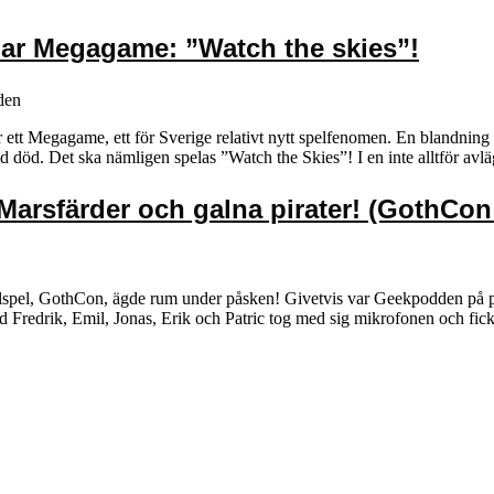
ar Megagame: ”Watch the skies”!
den
r ett Megagame, ett för Sverige relativt nytt spelfenomen. En blandning av
 död. Det ska nämligen spelas ”Watch the Skies”! I en inte alltför avlä
 Marsfärder och galna pirater! (GothCon
llspel, GothCon, ägde rum under påsken! Givetvis var Geekpodden på pl
d Fredrik, Emil, Jonas, Erik och Patric tog med sig mikrofonen och fi