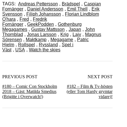
TAGS:
Andreas Pettersson
,
Brädspel
,
Caspian
Fornänger
,
Daniel Andersson
,
Emil Thell
,
Erik
Svensson
,
Filiph Johansson
,
Florian Lindblom
O'hara
,
Fred
,
Fredrik
Fornänger
,
GeekPodden
,
Gothenburg
Megagames
,
Gustav Mattsson
,
Japan
,
John
Thornblad
,
Jonas Larsson
,
Krig
,
Lajv
,
Magnus
Sörensen
,
Maktkamp
,
Megagame
,
Patric
Hjelm
,
Rollspel
,
Ryssland
,
Spel i
Väst
,
USA
,
Watch the skies
PREVIOUS POST
NEXT POST
#180 – Comic Con Stockholm
#182 – Film & Tv-hösten
2018 – Gäst: Matilda Smedius
(eller Tom Hardy grymtar
(Brigitte i Overwatch!)
vidare)!