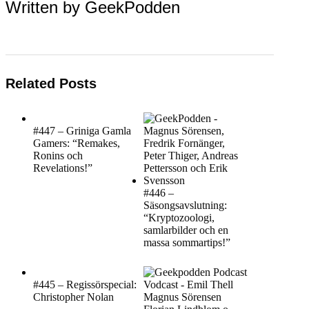
Written by
GeekPodden
Related Posts
#447 – Griniga Gamla
Gamers: “Remakes,
Ronins och
Revelations!”
#446 –
Säsongsavslutning:
“Kryptozoologi,
samlarbilder och en
massa sommartips!”
#445 – Regissörspecial:
Christopher Nolan