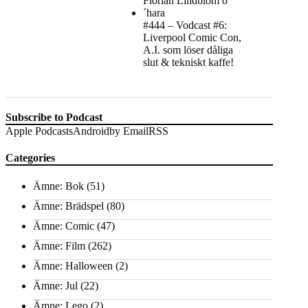
#444 – Vodcast #6:
Liverpool Comic Con,
A.I. som löser dåliga
slut & tekniskt kaffe!
Subscribe to Podcast
Apple Podcasts
Android
by Email
RSS
Categories
Ämne: Bok
(51)
Ämne: Brädspel
(80)
Ämne: Comic
(47)
Ämne: Film
(262)
Ämne: Halloween
(2)
Ämne: Jul
(22)
Ämne: Lego
(2)