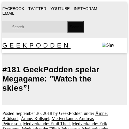
FACEBOOK
TWITTER
YOUTUBE
INSTAGRAM
EMAIL
GEEKPODDEN
#181 GeekPodden spelar
Megagame: ”Watch the
skies”!
Posted
September 30, 2018
by
GeekPodden
under
Ämne:
Brädspel
,
Ämne: Rollspel
,
Medverkande: Andreas
Pettersson
,
Medverkande: Emil Thell
,
Medverkande: Erik
Svensson
,
Medverkande: Filiph Johansson
,
Medverkande: