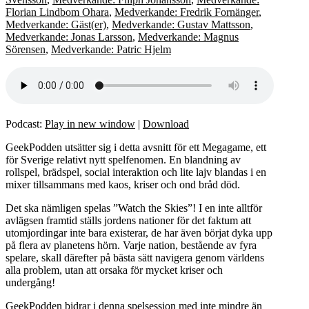
Florian Lindbom Ohara
,
Medverkande: Fredrik Fornänger
,
Medverkande: Gäst(er)
,
Medverkande: Gustav Mattsson
,
Medverkande: Jonas Larsson
,
Medverkande: Magnus
Sörensen
,
Medverkande: Patric Hjelm
Podcast:
Play in new window
|
Download
GeekPodden utsätter sig i detta avsnitt för ett Megagame, ett
för Sverige relativt nytt spelfenomen. En blandning av
rollspel, brädspel, social interaktion och lite lajv blandas i en
mixer tillsammans med kaos, kriser och ond bråd död.
Det ska nämligen spelas ”Watch the Skies”! I en inte alltför
avlägsen framtid ställs jordens nationer för det faktum att
utomjordingar inte bara existerar, de har även börjat dyka upp
på flera av planetens hörn. Varje nation, bestående av fyra
spelare, skall därefter på bästa sätt navigera genom världens
alla problem, utan att orsaka för mycket kriser och
undergång!
GeekPodden bidrar i denna spelsession med inte mindre än