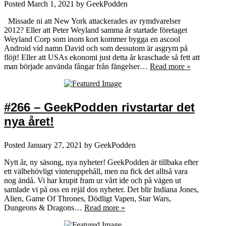
Posted
March 1, 2021
by
GeekPodden
Missade ni att New York attackerades av rymdvarelser
2012? Eller att Peter Weyland samma år startade företaget
Weyland Corp som inom kort kommer bygga en ascool
Android vid namn David och som dessutom är asgrym på
flöjt! Eller att USAs ekonomi just detta år kraschade så fett att
man började använda fångar från fängelser…
Read more »
#266 – GeekPodden rivstartar det
nya året!
Posted
January 27, 2021
by
GeekPodden
Nytt år, ny säsong, nya nyheter! GeekPodden är tillbaka efter
ett välbehövligt vinteruppehåll, men nu fick det alltså vara
nog ändå. Vi har krupit fram ur vårt ide och på vägen ut
samlade vi på oss en rejäl dos nyheter. Det blir Indiana Jones,
Alien, Game Of Thrones, Dödligt Vapen, Star Wars,
Dungeons & Dragons…
Read more »