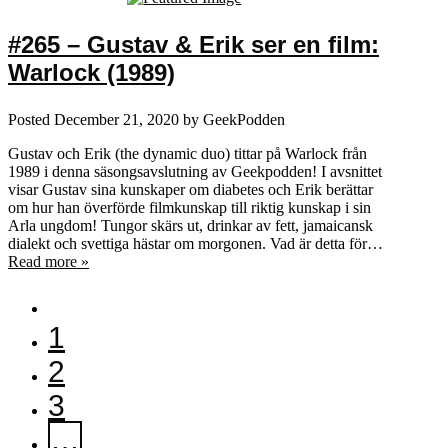
#265 – Gustav & Erik ser en film:
Warlock (1989)
Posted
December 21, 2020
by
GeekPodden
Gustav och Erik (the dynamic duo) tittar på Warlock från
1989 i denna säsongsavslutning av Geekpodden! I avsnittet
visar Gustav sina kunskaper om diabetes och Erik berättar
om hur han överförde filmkunskap till riktig kunskap i sin
Arla ungdom! Tungor skärs ut, drinkar av fett, jamaicansk
dialekt och svettiga hästar om morgonen. Vad är detta för…
Read more »
1
2
3
…