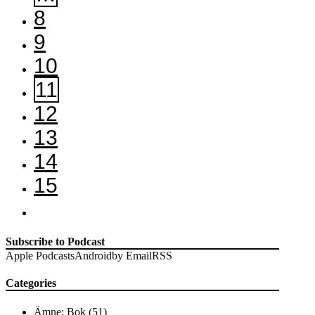
8
9
10
11
12
13
14
15
Subscribe to Podcast
Apple Podcasts
Android
by Email
RSS
Categories
Ämne: Bok
(51)