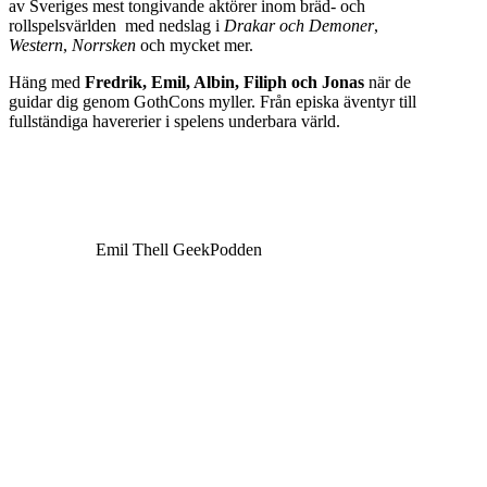
av Sveriges mest tongivande aktörer inom bräd- och
rollspelsvärlden med nedslag i
Drakar och Demoner
,
Western
,
Norrsken
och mycket mer.
Häng med
Fredrik, Emil, Albin, Filiph och Jonas
när de
guidar dig genom GothCons myller. Från episka äventyr till
fullständiga havererier i spelens underbara värld.
Emil Thell GeekPodden