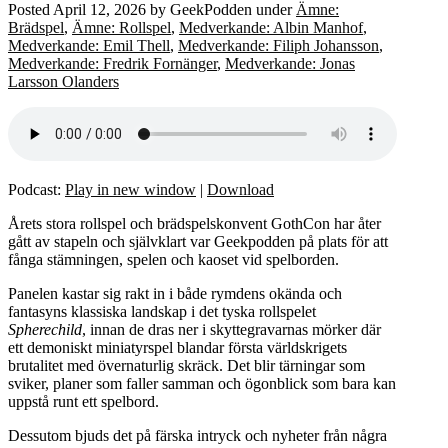
Posted
April 12, 2026
by
GeekPodden
under
Ämne:
Brädspel
,
Ämne: Rollspel
,
Medverkande: Albin Manhof
,
Medverkande: Emil Thell
,
Medverkande: Filiph Johansson
,
Medverkande: Fredrik Fornänger
,
Medverkande: Jonas
Larsson Olanders
Podcast:
Play in new window
|
Download
Årets stora rollspel och brädspelskonvent GothCon har åter
gått av stapeln och självklart var Geekpodden på plats för att
fånga stämningen, spelen och kaoset vid spelborden.
Panelen kastar sig rakt in i både rymdens okända och
fantasyns klassiska landskap i det tyska rollspelet
Spherechild
, innan de dras ner i skyttegravarnas mörker där
ett demoniskt miniatyrspel blandar första världskrigets
brutalitet med övernaturlig skräck. Det blir tärningar som
sviker, planer som faller samman och ögonblick som bara kan
uppstå runt ett spelbord.
Dessutom bjuds det på färska intryck och nyheter från några