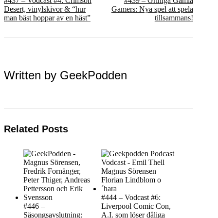
#437 – Vodcast #4: Crimson
#439 – Griniga Gamla
Desert, vinylskivor & “hur
Gamers: Nya spel att spela
man bäst hoppar av en häst”
tillsammans!
Written by
GeekPodden
Related Posts
#444 – Vodcast #6:
#446 –
Liverpool Comic Con,
Säsongsavslutning:
A.I. som löser dåliga