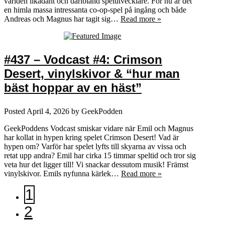
världen likadant och däribland spelutvecklare. För nu är det
en himla massa intressanta co-op-spel på ingång och både
Andreas och Magnus har tagit sig…
Read more »
#437 – Vodcast #4: Crimson
Desert, vinylskivor & “hur man
bäst hoppar av en häst”
Posted
April 4, 2026
by
GeekPodden
GeekPoddens Vodcast smiskar vidare när Emil och Magnus
har kollat in hypen kring spelet Crimson Desert! Vad är
hypen om? Varför har spelet lyfts till skyarna av vissa och
retat upp andra? Emil har cirka 15 timmar speltid och tror sig
veta hur det ligger till! Vi snackar dessutom musik! Främst
vinylskivor. Emils nyfunna kärlek…
Read more »
1
2