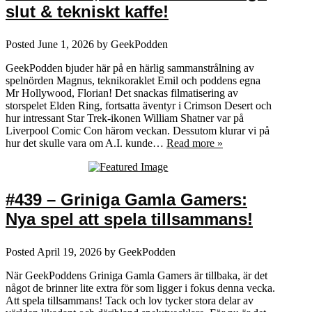
slut & tekniskt kaffe!
Posted
June 1, 2026
by
GeekPodden
GeekPodden bjuder här på en härlig sammanstrålning av
spelnörden Magnus, teknikoraklet Emil och poddens egna
Mr Hollywood, Florian! Det snackas filmatisering av
storspelet Elden Ring, fortsatta äventyr i Crimson Desert och
hur intressant Star Trek-ikonen William Shatner var på
Liverpool Comic Con härom veckan. Dessutom klurar vi på
hur det skulle vara om A.I. kunde…
Read more »
#439 – Griniga Gamla Gamers:
Nya spel att spela tillsammans!
Posted
April 19, 2026
by
GeekPodden
När GeekPoddens Griniga Gamla Gamers är tillbaka, är det
något de brinner lite extra för som ligger i fokus denna vecka.
Att spela tillsammans! Tack och lov tycker stora delar av