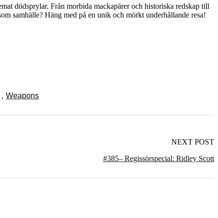
emat dödsprylar. Från morbida mackapärer och historiska redskap till
s som samhälle? Häng med på en unik och mörkt underhållande resa!
,
Weapons
NEXT POST
#385– Regissörspecial: Ridley Scott