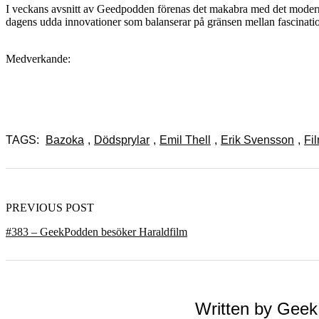
I veckans avsnitt av Geedpodden förenas det makabra med det moderna 
dagens udda innovationer som balanserar på gränsen mellan fascinati
Medverkande:
TAGS:
Bazoka
,
Dödsprylar
,
Emil Thell
,
Erik Svensson
,
Fi
PREVIOUS POST
#383 – GeekPodden besöker Haraldfilm
Written by
Geek