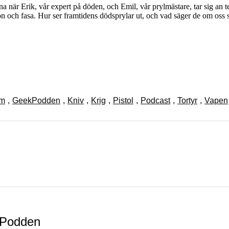
när Erik, vår expert på döden, och Emil, vår prylmästare, tar sig an t
on och fasa. Hur ser framtidens dödsprylar ut, och vad säger de om os
lm
,
GeekPodden
,
Kniv
,
Krig
,
Pistol
,
Podcast
,
Tortyr
,
Vapen
Podden