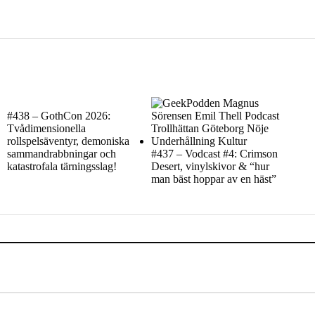
#438 – GothCon 2026:
Tvådimensionella
rollspelsäventyr, demoniska
sammandrabbningar och
#437 – Vodcast #4: Crimson
katastrofala tärningsslag!
Desert, vinylskivor & “hur
man bäst hoppar av en häst”