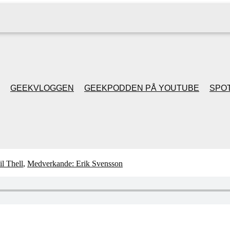
GEEKVLOGGEN
GEEKPODDEN PÅ YOUTUBE
SPOT
GEEKPODDEN RETRO
GAMING MED MICKE
l Thell
,
Medverkande: Erik Svensson
& FILIPH
GEEKPODDENS
JULSPECIALER 2013