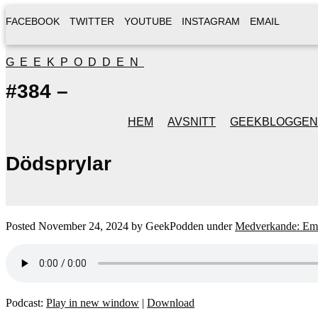
FACEBOOK
TWITTER
YOUTUBE
INSTAGRAM
EMAIL
GEEKPODDEN
#384 –
HEM
AVSNITT
GEEKBLOGGEN
Dödsprylar
Posted
November 24, 2024
by
GeekPodden
under
Medverkande: Emi
Podcast:
Play in new window
|
Download