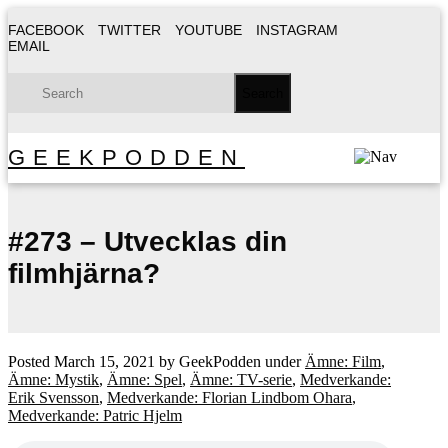
FACEBOOK
TWITTER
YOUTUBE
INSTAGRAM
EMAIL
GEEKPODDEN
#273 – Utvecklas din
filmhjärna?
Posted
March 15, 2021
by
GeekPodden
under
Ämne: Film
,
Ämne: Mystik
,
Ämne: Spel
,
Ämne: TV-serie
,
Medverkande:
Erik Svensson
,
Medverkande: Florian Lindbom Ohara
,
Medverkande: Patric Hjelm