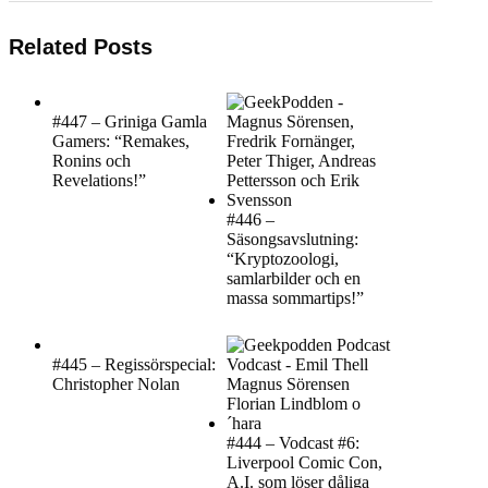
Related Posts
#447 – Griniga Gamla
Gamers: “Remakes,
Ronins och
Revelations!”
#446 –
Säsongsavslutning:
“Kryptozoologi,
samlarbilder och en
massa sommartips!”
#445 – Regissörspecial:
Christopher Nolan
#444 – Vodcast #6:
Liverpool Comic Con,
A.I. som löser dåliga