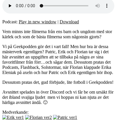
Podcast:
Play in new window
|
Download
Vem minns inte filmerna från ens barn och ungdom med stor
kärlek och som de bästa filmerna som någonsin gjorts?
Vi på Geekpodden gör det i vart fall! Men hur bra är dessa
mästerverk egentligen? Patric, Erik och Florian tar sig i det
här avsnittet an uppgiften att se tillbaka på några av sina
favoritfilmer från förr…och sågar dem. Dessutom pratas det
Podcasts, Flashback, Solstormar, när Florian klappade Erika
Eleniak på axeln och hur Patric och Erik egentligen hör ihop.
Dessutom pratas det, gud förbjude, lite fotboll i Geekpodden!
Avsnittet spelades in över Discord och vi får be om ursäkt för
det ibland svajiga ljudet men vi hoppas ni kan njuta av det
härliga avsnittet ändå. 🙂
Medverkande: