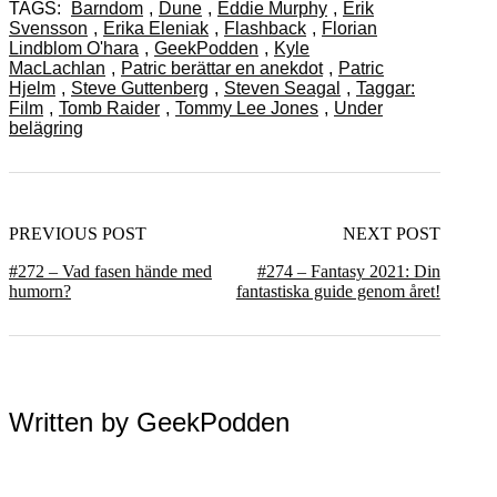
TAGS:
Barndom
,
Dune
,
Eddie Murphy
,
Erik
Svensson
,
Erika Eleniak
,
Flashback
,
Florian
Lindblom O'hara
,
GeekPodden
,
Kyle
MacLachlan
,
Patric berättar en anekdot
,
Patric
Hjelm
,
Steve Guttenberg
,
Steven Seagal
,
Taggar:
Film
,
Tomb Raider
,
Tommy Lee Jones
,
Under
belägring
PREVIOUS POST
NEXT POST
#272 – Vad fasen hände med
#274 – Fantasy 2021: Din
humorn?
fantastiska guide genom året!
Written by
GeekPodden