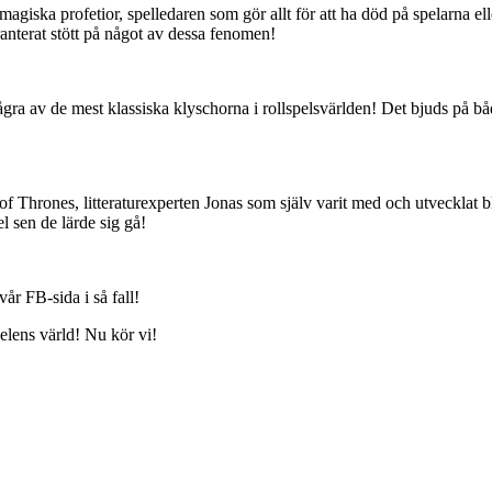
iska profetior, spelledaren som gör allt för att ha död på spelarna el
anterat stött på något av dessa fenomen!
några av de mest klassiska klyschorna i rollspelsvärlden! Det bjuds på b
of Thrones, litteraturexperten Jonas som själv varit med och utvecklat
l sen de lärde sig gå!
vår FB-sida i så fall!
pelens värld! Nu kör vi!