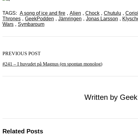
TAGS:
A song of ice and fire
,
Alien
,
Chock
,
Chutulu
,
Corio
Thrones
,
GeekPodden
,
Järnringen
,
Jonas Larsson
,
Klysch
Wars
,
Symbaroum
PREVIOUS POST
#241 – I huvudet på Magnus (en spontan monolog)
Written by
Geek
Related Posts