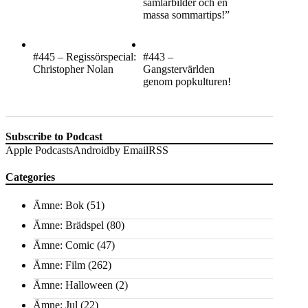
samlarbilder och en
massa sommartips!”
#445 – Regissörspecial:
#443 –
Christopher Nolan
Gangstervärlden
genom popkulturen!
Subscribe to Podcast
Apple Podcasts
Android
by Email
RSS
Categories
Ämne: Bok
(51)
Ämne: Brädspel
(80)
Ämne: Comic
(47)
Ämne: Film
(262)
Ämne: Halloween
(2)
Ämne: Jul
(22)