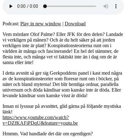
Podcast:
Play in new window
|
Download
Vem mördare Olof Palme? Eller JFK för den delen? Landade
vi verkligen på månen? Och är du helt säker på att jorden
verkligen inte är platt? Konspirationsteorierna runt om i
världen är många och fascinerande! En hel del stämmer, de
flesta inte, och många vet vi faktiskt inte än i dag om de är
sanna eller inte!
I detta avsnitt så ger sig Geekpoddens panel i kast med några
av de konspirationsteorier som florerar runt om i böcker, på
nätet och bland myterna! Det blir hemliga ordnar, parallella
universum och döda kändisar som kanske inte är döda. Eller
levande kändisar som kanske visst är döda!
Innan ni lyssnar på avsnittet, glid gärna på följande mystiska
länk!
https://www.youtube.com/watch?
v=DZfKAFiPDqU&feature=youtu.be
Hmmm. Vad handlade det där om egentligen?