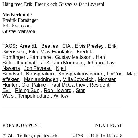
Häng med Erik, Fredrik och Gustav så får ni svaren!
Medverkande
Fredrik Fornänger
Erik Svensson
Gustav Mattsson
TAGS:
Area 51
,
Beatles
,
CIA
,
Elvis Presley
,
Erik
Svensson
,
Filip IV av Frankrike
,
Fredrik
Fornänger
,
Frimurare
,
Gustav Mattsson
,
Han
Solo
,
Illuminati
,
JFK
,
Jim Morrison
,
Johanna I av
Navarra
,
Jon Favreau
,
Kjell
Sundvall
,
Konspiration
,
Konspirationsteorier
,
LinCon
,
Magi
effekten
,
Månlandningen
,
Milla Jovovich
,
Monster
Hunter
,
Olof Palme
,
Paul McCartney
,
Resident
Evil
,
Rising Sun
,
Ron Howard
,
Star
Wars
,
Tempelriddare
,
Willow
PREVIOUS POST
NEXT POST
#174 – Trailers, updates och
#176 – J.R.R Tolkien #3: