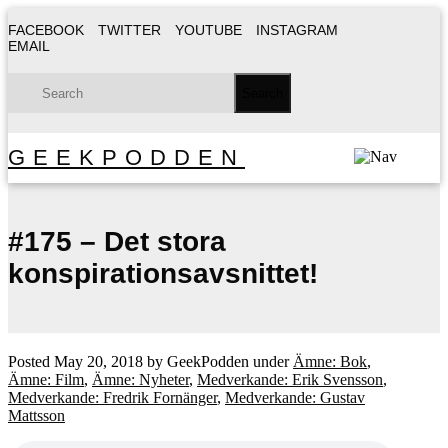
FACEBOOK
TWITTER
YOUTUBE
INSTAGRAM
EMAIL
GEEKPODDEN
#175 – Det stora
konspirationsavsnittet!
Posted
May 20, 2018
by
GeekPodden
under
Ämne: Bok
,
Ämne: Film
,
Ämne: Nyheter
,
Medverkande: Erik Svensson
,
Medverkande: Fredrik Fornänger
,
Medverkande: Gustav
Mattsson