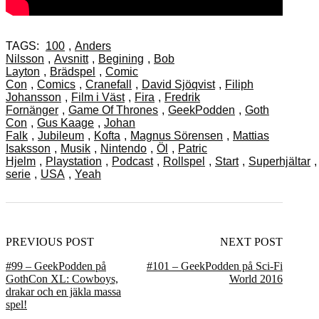
TAGS:
100
,
Anders
Nilsson
,
Avsnitt
,
Begining
,
Bob
Layton
,
Brädspel
,
Comic
Con
,
Comics
,
Cranefall
,
David Sjöqvist
,
Filiph
Johansson
,
Film i Väst
,
Fira
,
Fredrik
Fornänger
,
Game Of Thrones
,
GeekPodden
,
Goth
Con
,
Gus Kaage
,
Johan
Falk
,
Jubileum
,
Kofta
,
Magnus Sörensen
,
Mattias
Isaksson
,
Musik
,
Nintendo
,
Öl
,
Patric
Hjelm
,
Playstation
,
Podcast
,
Rollspel
,
Start
,
Superhjältar
,
serie
,
USA
,
Yeah
PREVIOUS POST
NEXT POST
#99 – GeekPodden på
#101 – GeekPodden på Sci-Fi
GothCon XL: Cowboys,
World 2016
drakar och en jäkla massa
spel!