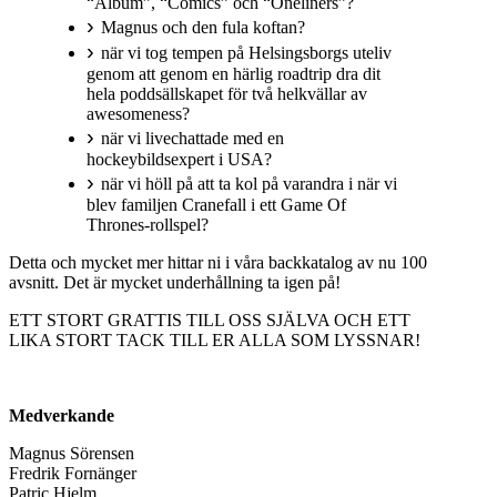
“Album”, “Comics” och “Oneliners”?
Magnus och den fula koftan?
när vi tog tempen på Helsingsborgs uteliv
genom att genom en härlig roadtrip dra dit
hela poddsällskapet för två helkvällar av
awesomeness?
när vi livechattade med en
hockeybildsexpert i USA?
när vi höll på att ta kol på varandra i när vi
blev familjen Cranefall i ett Game Of
Thrones-rollspel?
Detta och mycket mer hittar ni i våra backkatalog av nu 100
avsnitt. Det är mycket underhållning ta igen på!
ETT STORT GRATTIS TILL OSS SJÄLVA OCH ETT
LIKA STORT TACK TILL ER ALLA SOM LYSSNAR!
Medverkande
Magnus Sörensen
Fredrik Fornänger
Patric Hjelm