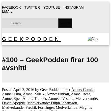
FACEBOOK
TWITTER
YOUTUBE
INSTAGRAM
EMAIL
GEEKPODDEN
#100 – GeekPodden firar 100
avsnitt!
Posted
April 3, 2016
by
GeekPodden
under
Ämne: Comic
,
Ämne: Film
,
Ämne: Musik
,
Ämne: Pinball
,
Ämne: Resa
,
Ämne: Spel
,
Ämne: Trender
,
Ämne: TV-serie
,
Medverkande:
David Sjöqvist
,
Medverkande: Filiph Johansson
,
Medverkande: Fredrik Fornänger
,
Medverkande: Magnus