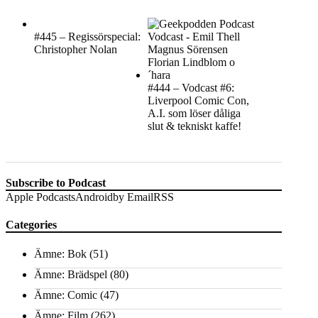
#445 – Regissörspecial:
Christopher Nolan
#444 – Vodcast #6:
Liverpool Comic Con,
A.I. som löser dåliga
slut & tekniskt kaffe!
Subscribe to Podcast
Apple Podcasts
Android
by Email
RSS
Categories
Ämne: Bok
(51)
Ämne: Brädspel
(80)
Ämne: Comic
(47)
Ämne: Film
(262)