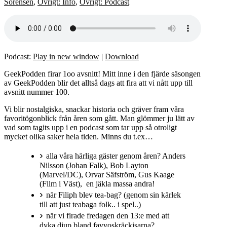
Sörensen
,
Övrigt: Info
,
Övrigt: Podcast
Podcast:
Play in new window
|
Download
GeekPodden firar 1oo avsnitt! Mitt inne i den fjärde säsongen
av GeekPodden blir det alltså dags att fira att vi nått upp till
avsnitt nummer 100.
Vi blir nostalgiska, snackar historia och gräver fram våra
favoritögonblick från åren som gått. Man glömmer ju lätt av
vad som tagits upp i en podcast som tar upp så otroligt
mycket olika saker hela tiden. Minns du t.ex…
alla våra härliga gäster genom åren? Anders
Nilsson (Johan Falk), Bob Layton
(Marvel/DC), Orvar Säfström, Gus Kaage
(Film i Väst), en jäkla massa andra!
när Filiph blev tea-bag? (genom sin kärlek
till att just teabaga folk.. i spel..)
när vi firade fredagen den 13:e med att
dyka djup bland favvoskräckisarna?