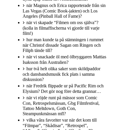
när Magnus och Erica rapporterade från sin
Las Vegas (Comic Book-jakten) och Los
Angeles (Pinball Hall of Fame)?
när vi skapade “Filmen om oss själva”?
(kolla in filmaffischerna vi gjorde till varje
film!)
hur man kunde ta på stämningen i rummet
när Christof dissade Sagan om Ringen och
Filiph tände till?
när vi snackade öl med ölbryggaren Mattias
Isaksson från Australien?
hur två helt olika saker som sköldpaddor
och dansbandsmusik fick plats i samma
diskussion?
när Fredrik flippade ur på Pacific Rim och
Elysium? Det gör nog före detta grannar…
när vi röjde runt på mässor som Comic
Con, Retrospelsmässan, Gbg Filmfestival,
Tattoo Meltdown, Goth Con,
Steampunkmässan mfl?
vilka våra favoriter var när det kom till
“Filmpar”, “Skådisar”, “Retrospel”,