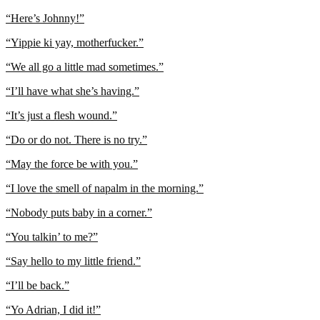
“Here’s Johnny!”
“Yippie ki yay, motherfucker.”
“We all go a little mad sometimes.”
“I’ll have what she’s having.”
“It’s just a flesh wound.”
“Do or do not. There is no try.”
“May the force be with you.”
“I love the smell of napalm in the morning.”
“Nobody puts baby in a corner.”
“You talkin’ to me?”
“Say hello to my little friend.”
“I’ll be back.”
“Yo Adrian, I did it!”