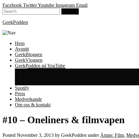
Facebook
Twitter
Youtube
Instagram
Email
GeekPodden
Hem
Avsnitt
GeekBloggen
GeekVloggen
GeekPodden på YouTube
GeekPodden Retro
Gaming med Micke & Filiph
GeekPoddens Julspecialer 2013
Spotify
Press
Medverkande
Om oss & kontakt
#10 – Oneliners & filmvapen
Posted
November 3, 2013
by
GeekPodden
under
Ämne: Film
,
Medver