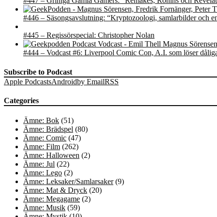
#447 – Griniga Gamla Gamers: “Remakes, Ronins och Revelat
#446 – Säsongsavslutning: “Kryptozoologi, samlarbilder och e
#445 – Regissörspecial: Christopher Nolan
#444 – Vodcast #6: Liverpool Comic Con, A.I. som löser dåliga 
Subscribe to Podcast
Apple Podcasts
Android
by Email
RSS
Categories
Ämne: Bok
(51)
Ämne: Brädspel
(80)
Ämne: Comic
(47)
Ämne: Film
(262)
Ämne: Halloween
(2)
Ämne: Jul
(22)
Ämne: Lego
(2)
Ämne: Leksaker/Samlarsaker
(9)
Ämne: Mat & Dryck
(20)
Ämne: Megagame
(2)
Ämne: Musik
(59)
Ämne: Mystik
(10)