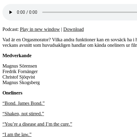
Podcast:
Play in new window
|
Download
Vad är en Orgasmorator? Vilka andra funktioner kan en sovsäck ha i hä
veckans avsnitt som huvudsakligen handlar om kända oneliners ur film
Medverkande
Magnus Sörensen
Fredrik Fornänger
Christof Sjöqvist
Magnus Skogsberg
Oneliners
“Bond. James Bond.”
“Shaken, not stirred.”
“You’re a disease and I’m the cure.”
“I am the law.”