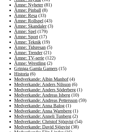
Ämne: Nyheter
(81)
Ämne: Pinball
(8)
Ämne: Resa
(33)
Ämne: Rollspel
(43)
Ämne: Skandaler
(3)
Ämne: Spel
(179)
Ämne: Sport
(17)
Ämne: Teknik
(19)
Ämne: Tidsresan
(5)
Ämne: Trender
(21)
Ämne: TV-serie
(122)
Ämne: Wrestling
(2)
Griniga Gamla Gamers
(15)
Historia
(6)
Medverkande: Albin Manhof
(4)
Medverkande: Anders Nilsson
(6)
Medverkande: Anders Söderberg
(1)
Medverkande: Andreas Isberg
(10)
Medverkande: Andreas Pettersson
(59)
Medverkande: Anna Balog
(1)
Medverkande: Anna Warnberg
(1)
Medverkande: Anneli Tunberg
(2)
Medverkande: Christof Sjöqvist
(54)
Medverkande: David Sjöqvist
(38)