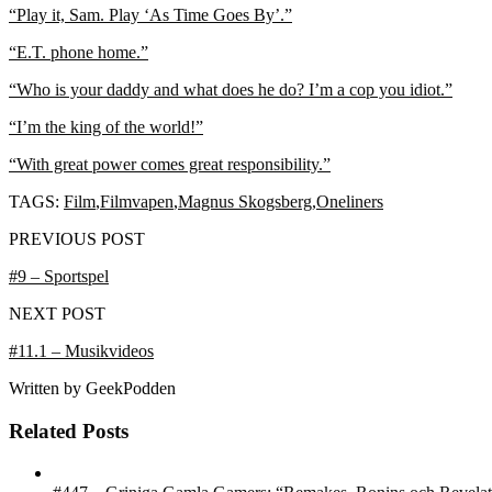
“Play it, Sam. Play ‘As Time Goes By’.”
“E.T. phone home.”
“Who is your daddy and what does he do? I’m a cop you idiot.”
“I’m the king of the world!”
“With great power comes great responsibility.”
TAGS:
Film
,
Filmvapen
,
Magnus Skogsberg
,
Oneliners
PREVIOUS POST
#9 – Sportspel
NEXT POST
#11.1 – Musikvideos
Written by
GeekPodden
Related Posts