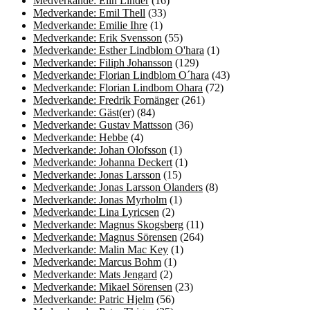
Medverkande: Elin Linder
(16)
Medverkande: Emil Thell
(33)
Medverkande: Emilie Ihre
(1)
Medverkande: Erik Svensson
(55)
Medverkande: Esther Lindblom O'hara
(1)
Medverkande: Filiph Johansson
(129)
Medverkande: Florian Lindblom O´hara
(43)
Medverkande: Florian Lindbom Ohara
(72)
Medverkande: Fredrik Fornänger
(261)
Medverkande: Gäst(er)
(84)
Medverkande: Gustav Mattsson
(36)
Medverkande: Hebbe
(4)
Medverkande: Johan Olofsson
(1)
Medverkande: Johanna Deckert
(1)
Medverkande: Jonas Larsson
(15)
Medverkande: Jonas Larsson Olanders
(8)
Medverkande: Jonas Myrholm
(1)
Medverkande: Lina Lyricsen
(2)
Medverkande: Magnus Skogsberg
(11)
Medverkande: Magnus Sörensen
(264)
Medverkande: Malin Mac Key
(1)
Medverkande: Marcus Bohm
(1)
Medverkande: Mats Jengard
(2)
Medverkande: Mikael Sörensen
(23)
Medverkande: Patric Hjelm
(56)