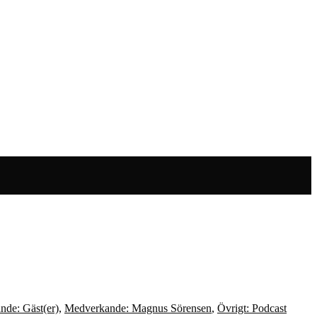
de: Gäst(er)
,
Medverkande: Magnus Sörensen
,
Övrigt: Podcast