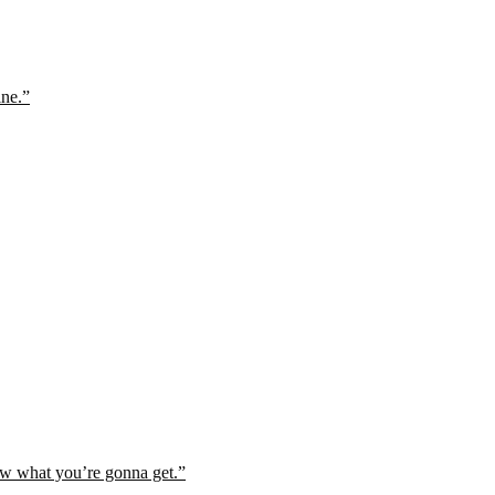
ine.”
ow what you’re gonna get.”