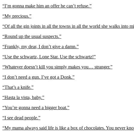
“I’m gonna make him an offer he can’t refuse.”
“My precious.”
“Of all the gin joints in all the towns in all the world she walks into m
“Round up the usual suspects.”
“Frankly, my dear, I don’t give a damn.”
“Use the schwartz, Lone Star. Use the schwartz!”
“Whatever doesn’t kill you simply makes you… stranger.”
“I don’t need a gun. I’ve got a Donk.”
“That’s a knife.”
“Hasta la vista, baby.”
“You’re gonna need a bigger boat.”
“I see dead people.”
“My mama always said life is like a box of chocolates. You never kn