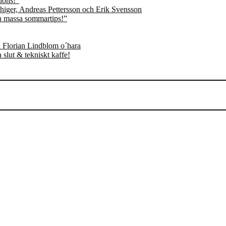
ions!”
n massa sommartips!”
slut & tekniskt kaffe!