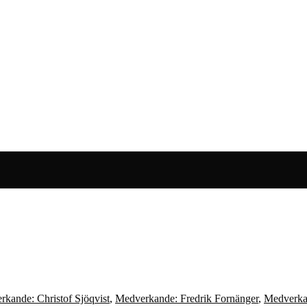
kande: Christof Sjöqvist
,
Medverkande: Fredrik Fornänger
,
Medverkan