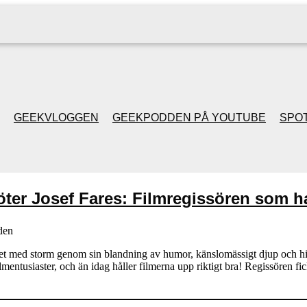
GEEKVLOGGEN
GEEKPODDEN PÅ YOUTUBE
SPOT
GEEKPODDEN RETRO
er Josef Fares: Filmregissören som h
GAMING MED MICKE
& FILIPH
den
et med storm genom sin blandning av humor, känslomässigt djup och his
entusiaster, och än idag håller filmerna upp riktigt bra! Regissören fic
GEEKPODDENS
JULSPECIALER 2013