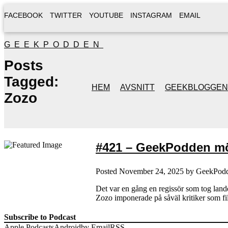
FACEBOOK
TWITTER
YOUTUBE
INSTAGRAM
EMAIL
GEEKPODDEN
Posts
Tagged:
HEM
AVSNITT
GEEKBLOGGEN
Zozo
#421 – GeekPodden möt
Posted
November 24, 2025
by
GeekPod
Det var en gång en regissör som tog land
Zozo imponerade på såväl kritiker som film
Subscribe to Podcast
Apple Podcasts
Android
by Email
RSS