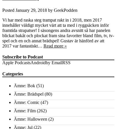
Posted
January 29, 2018
by
GeekPodden
Vi har med raska steg trampat rakt in i 2018, men 2017
innehåller väldigt mycket värt att ta med i ryggsäcken inför
framtida strapatser! I säsongens andra avsnitt så har panelen
blickat bakåt och plockat fram sina favoriter bland film, tv, tv-
spel och en och annat brädspel! Gustav är hänförd av att
2017 var fantastiskt…
Read more »
Subscribe to Podcast
Apple Podcasts
Android
by Email
RSS
Categories
Ämne: Bok
(51)
Ämne: Brädspel
(80)
Ämne: Comic
(47)
Ämne: Film
(262)
Ämne: Halloween
(2)
Ämne: Jul
(22)