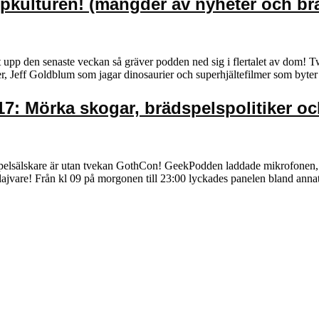
opkulturen! (mängder av nyheter och b
upp den senaste veckan så gräver podden ned sig i flertalet av dom! Twi
ner, Jeff Goldblum som jagar dinosaurier och superhjältefilmer som by
: Mörka skogar, brädspelspolitiker och
lspelsälskare är utan tvekan GothCon! GeekPodden laddade mikrofonen, 
h lajvare! Från kl 09 på morgonen till 23:00 lyckades panelen bland ann