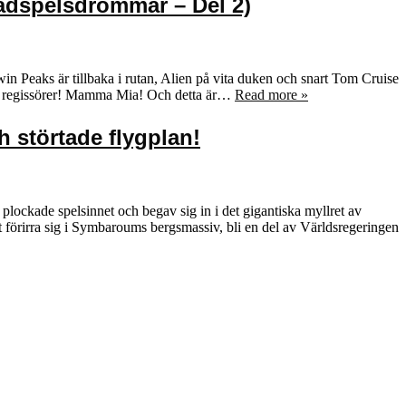
rädspelsdrömmar – Del 2)
n Peaks är tillbaka i rutan, Alien på vita duken och snart Tom Cruise
ter regissörer! Mamma Mia! Och detta är…
Read more »
 störtade flygplan!
plockade spelsinnet och begav sig in i det gigantiska myllret av
at förirra sig i Symbaroums bergsmassiv, bli en del av Världsregeringen