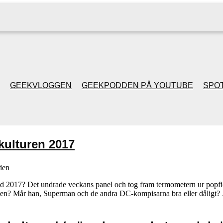
GEEKVLOGGEN
GEEKPODDEN PÅ YOUTUBE
SPOT
GEEKPODDEN RETRO
kulturen 2017
GAMING MED MICKE
& FILIPH
den
nd 2017? Det undrade veckans panel och tog fram termometern ur popfic
igen? Mår han, Superman och de andra DC-kompisarna bra eller dåligt?
GEEKPODDENS
JULSPECIALER 2013