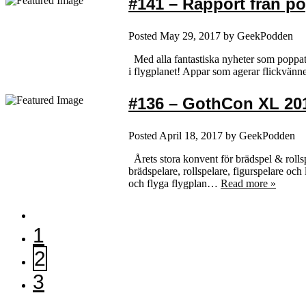
#141 – Rapport från p
Posted
May 29, 2017
by
GeekPodden
Med alla fantastiska nyheter som poppat 
i flygplanet! Appar som agerar flickvän
#136 – GothCon XL 2017
Posted
April 18, 2017
by
GeekPodden
Årets stora konvent för brädspel & rol
brädspelare, rollspelare, figurspelare oc
och flyga flygplan…
Read more »
1
2
3