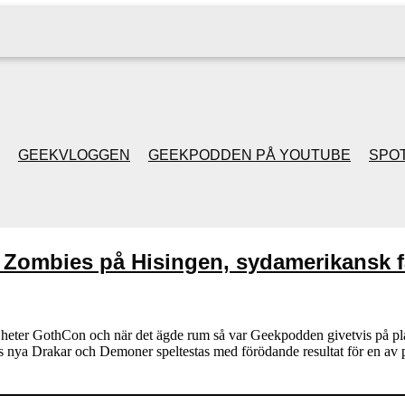
GEEKVLOGGEN
GEEKPODDEN PÅ YOUTUBE
SPOT
GEEKPODDEN RETRO
 Zombies på Hisingen, sydamerikansk f
GAMING MED MICKE
& FILIPH
t heter GothCon och när det ägde rum så var Geekpodden givetvis på pl
ans nya Drakar och Demoner speltestas med förödande resultat för en a
GEEKPODDENS
JULSPECIALER 2013