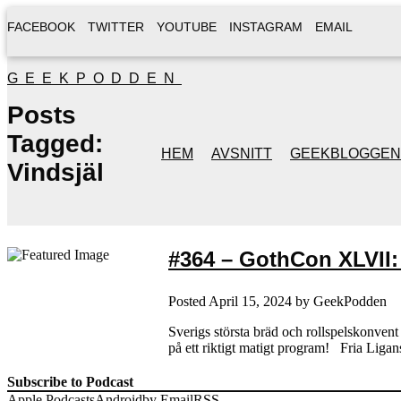
FACEBOOK
TWITTER
YOUTUBE
INSTAGRAM
EMAIL
GEEKPODDEN
Posts
Tagged:
HEM
AVSNITT
GEEKBLOGGEN
Vindsjäl
#364 – GothCon XLVII:
Posted
April 15, 2024
by
GeekPodden
Sverigs största bräd och rollspelskonven
på ett riktigt matigt program! Fria Lig
Subscribe to Podcast
Apple Podcasts
Android
by Email
RSS