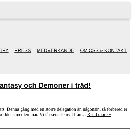
IFY
PRESS
MEDVERKANDE
OM OSS & KONTAKT
antasy och Demoner i träd!
ats. Denna gång med en större delegation än någonsin, så förbered er
v poddens medlemmar. Vi får senaste nytt från…
Read more »