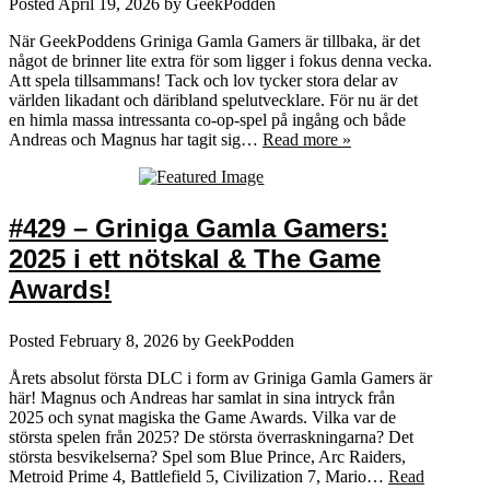
Posted
April 19, 2026
by
GeekPodden
När GeekPoddens Griniga Gamla Gamers är tillbaka, är det
något de brinner lite extra för som ligger i fokus denna vecka.
Att spela tillsammans! Tack och lov tycker stora delar av
världen likadant och däribland spelutvecklare. För nu är det
en himla massa intressanta co-op-spel på ingång och både
Andreas och Magnus har tagit sig…
Read more »
#429 – Griniga Gamla Gamers:
2025 i ett nötskal & The Game
Awards!
Posted
February 8, 2026
by
GeekPodden
Årets absolut första DLC i form av Griniga Gamla Gamers är
här! Magnus och Andreas har samlat in sina intryck från
2025 och synat magiska the Game Awards. Vilka var de
största spelen från 2025? De största överraskningarna? Det
största besvikelserna? Spel som Blue Prince, Arc Raiders,
Metroid Prime 4, Battlefield 5, Civilization 7, Mario…
Read