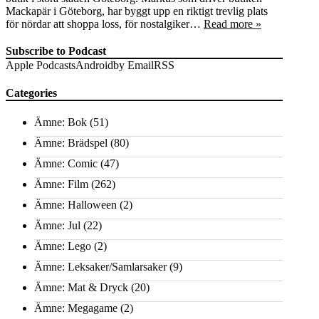
Mackapär i Göteborg, har byggt upp en riktigt trevlig plats
för nördar att shoppa loss, för nostalgiker…
Read more »
Subscribe to Podcast
Apple Podcasts
Android
by Email
RSS
Categories
Ämne: Bok
(51)
Ämne: Brädspel
(80)
Ämne: Comic
(47)
Ämne: Film
(262)
Ämne: Halloween
(2)
Ämne: Jul
(22)
Ämne: Lego
(2)
Ämne: Leksaker/Samlarsaker
(9)
Ämne: Mat & Dryck
(20)
Ämne: Megagame
(2)