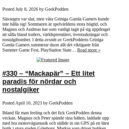
Posted
July 8, 2026
by
GeekPodden
Säsongen var slut, men våra Griniga Gamla Gamers kunde
inte hålla sig! Sommaren är spelvärldens stora högtid, och
Magnus och Andreas har som vanligt tagit på sig uppdraget
att sålla bland trailers, världspremiärer, överraskningar och
nostalgibomber. I detta avsnitt av GeekPoddens Griniga
Gamla Gamers summerar duon allt det viktigaste från
Summer Game Fest, PlayStation State…
Read more »
#330 – “Mackapär” – Ett litet
paradis för nördar och
nostalgiker
Posted
April 10, 2023
by
GeekPodden
Ibland får man feeling och det fick GeekPodden denna
veckan. Magnus och Peter spände sina bälten, laddade upp
med bra motorvägsmusik och ställde in sin GPS på en liten
butik i stora staden Göteborg. Markus som driver butiken