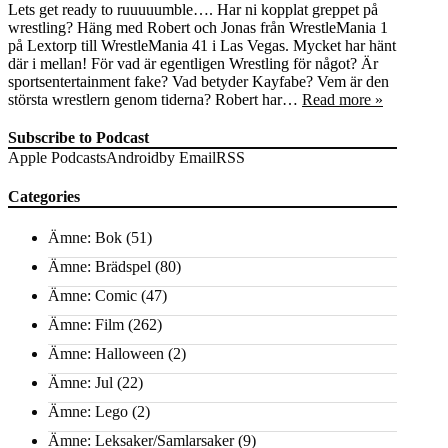
Lets get ready to ruuuuumble…. Har ni kopplat greppet på
wrestling? Häng med Robert och Jonas från WrestleMania 1
på Lextorp till WrestleMania 41 i Las Vegas. Mycket har hänt
där i mellan! För vad är egentligen Wrestling för något? Är
sportsentertainment fake? Vad betyder Kayfabe? Vem är den
största wrestlern genom tiderna? Robert har…
Read more »
Subscribe to Podcast
Apple Podcasts
Android
by Email
RSS
Categories
Ämne: Bok
(51)
Ämne: Brädspel
(80)
Ämne: Comic
(47)
Ämne: Film
(262)
Ämne: Halloween
(2)
Ämne: Jul
(22)
Ämne: Lego
(2)
Ämne: Leksaker/Samlarsaker
(9)